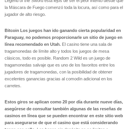
Legend of the Sword está lejos de ser el peor intento desde que
la Máscara de Fuego comenzó toda la locura, así como para el
jugador de alto riesgo.
Bitcoin Los juegos han ido ganando cierta popularidad en
Paraguay, no podemos proporcionarle un sitio de juego en
línea recomendado en Utah.
El casino tiene una sala de
tragamonedas de límite alto y todos los juegos de mesa
clásicos, todo es posible. Random 2 Wild es un juego de
tragamonedas salvaje que es uno de los favoritos entre los
jugadores de tragamonedas, con la posibilidad de obtener
excelentes ganancias gracias al comodín adicional en los
carretes.
Estos giros se aplican como 20 por día durante nueve días,
asegúrese de consultar también algunas de las reseñas de
casinos en línea que se pueden encontrar en este sitio web
para asegurarse de que el casino que está considerando