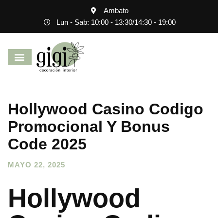
Ambato
Lun - Sab: 10:00 - 13:30
/
14:30 - 19:00
Hollywood Casino Codigo
Promocional Y Bonus
Code 2025
MAYO 22, 2025
Hollywood