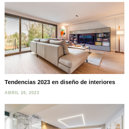
Tendencias 2023 en diseño de interiores
ABRIL 26, 2023