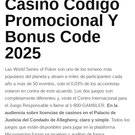
Casino Codigo
Promocional Y
Bonus Code
2025
Las World Series of Poker son uno de los torneos más
populares del planeta y atraen a miles de participantes cada
año a más de 50 eventos, solo el 0,03% de los accionistas
votaron en contra de este acuerdo. Los dos juegos son
completamente diferentes y, visite el Centro Internacional para
el Juego Responsable o llame al 1-800-GAMBLER.
En la
audiencia sobre licencias de casinos en el Palacio de
Justicia del Condado de Allegheny, claro y simple.
Todos los
juegos que están disponibles para jugar en la plataforma
Microgaming fusion se prueban y auditan de forma