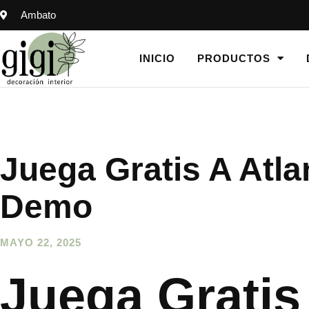
Ambato
INICIO
PRODUCTOS
Juega Gratis A Atl
Demo
MAYO 22, 2025
Juega Gratis 