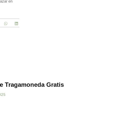
 azar en
e Tragamoneda Gratis
025