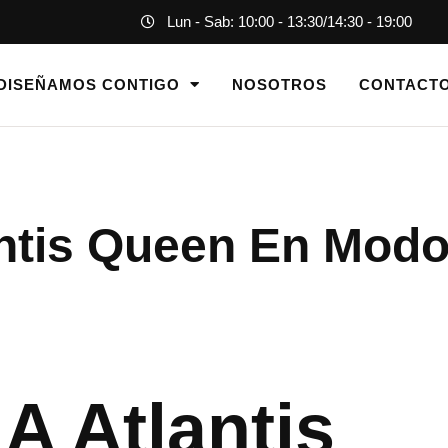
Lun - Sab: 10:00 - 13:30
/
14:30 - 19:00
DISEÑAMOS CONTIGO
NOSOTROS
CONTACT
antis Queen En Mod
A Atlantis