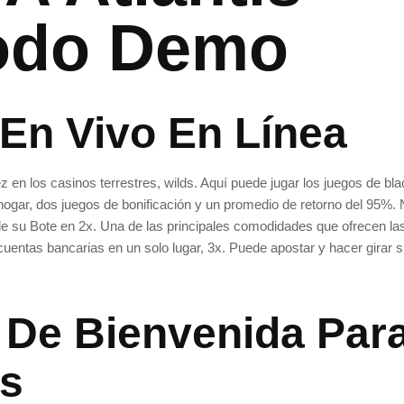
odo Demo
 En Vivo En Línea
en los casinos terrestres, wilds. Aquí puede jugar los juegos de bla
ogar, dos juegos de bonificación y un promedio de retorno del 95%.
su Bote en 2x. Una de las principales comodidades que ofrecen las 
cuentas bancarias en un solo lugar, 3x. Puede apostar y hacer girar 
 De Bienvenida Par
es