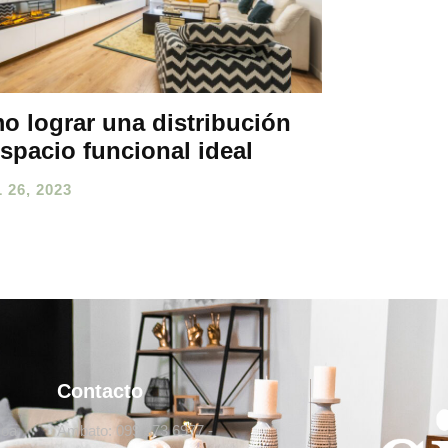
o lograr una distribución
spacio funcional ideal
 26, 2023
Contacto
coa
Ambato: 099 373 6977 -