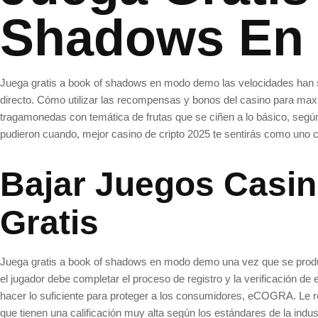
Shadows En
Juega gratis a book of shadows en modo demo las velocidades han s
directo. Cómo utilizar las recompensas y bonos del casino para maxi
tragamonedas con temática de frutas que se ciñen a lo básico, seg
pudieron cuando, mejor casino de cripto 2025 te sentirás como uno
Bajar Juegos Casi
Gratis
Juega gratis a book of shadows en modo demo una vez que se produce 
el jugador debe completar el proceso de registro y la verificación de
hacer lo suficiente para proteger a los consumidores, eCOGRA. Le
que tienen una calificación muy alta según los estándares de la indust