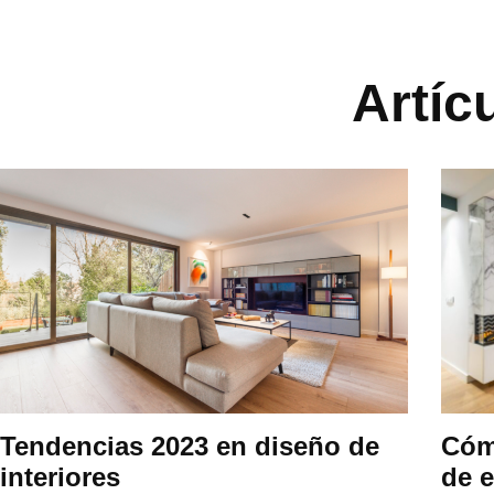
Artíc
Tendencias 2023 en diseño de
Cóm
interiores
de e