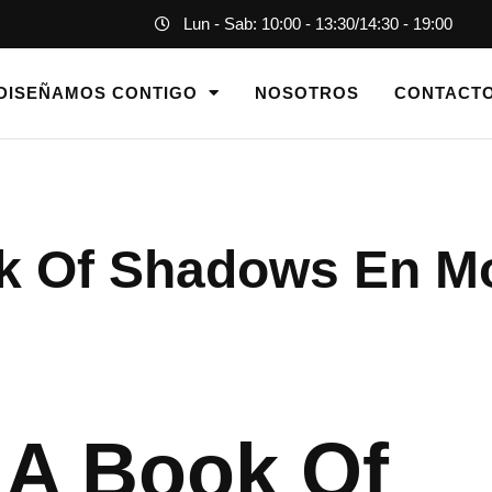
Lun - Sab: 10:00 - 13:30
/
14:30 - 19:00
DISEÑAMOS CONTIGO
NOSOTROS
CONTACT
ok Of Shadows En M
 A Book Of