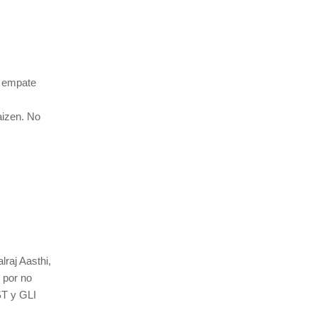
n empate
aizen. No
raj Aasthi,
 por no
ST y GLI