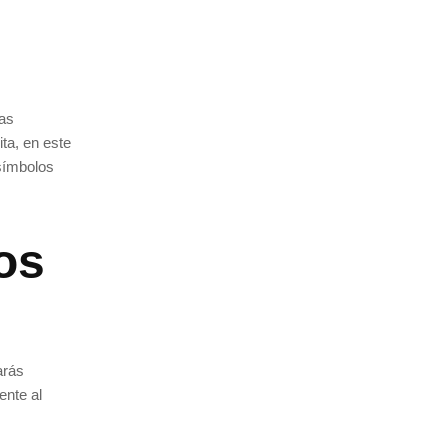
las
ta, en este
 símbolos
os
arás
ente al