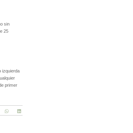
o sin
de 25
 izquierda
ualquier
de primer