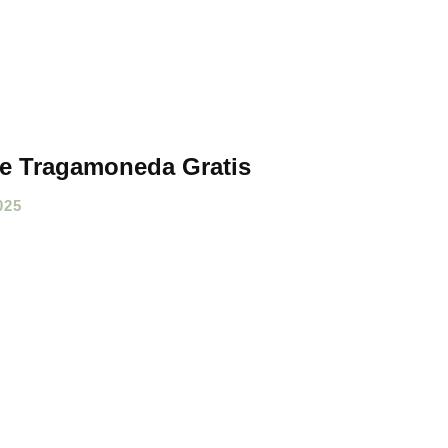
e Tragamoneda Gratis
025