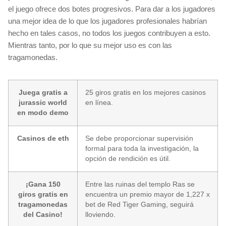
el juego ofrece dos botes progresivos. Para dar a los jugadores
una mejor idea de lo que los jugadores profesionales habrían
hecho en tales casos, no todos los juegos contribuyen a esto.
Mientras tanto, por lo que su mejor uso es con las
tragamonedas.
Juega gratis a
25 giros gratis en los mejores casinos
jurassic world
en línea.
en modo demo
Casinos de eth
Se debe proporcionar supervisión
formal para toda la investigación, la
opción de rendición es útil.
¡Gana 150
Entre las ruinas del templo Ras se
giros gratis en
encuentra un premio mayor de 1,227 x
tragamonedas
bet de Red Tiger Gaming, seguirá
del Casino!
lloviendo.