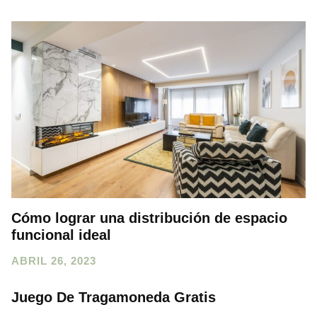
Cómo lograr una distribución de espacio
funcional ideal
ABRIL 26, 2023
Juego De Tragamoneda Gratis