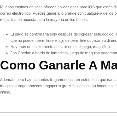
Muchos casinos en línea ofrecen aplicaciones para iOS que están disp
correo electrónico. Puedes ganar a lo grande con cualquiera de los 
requisitos de apuesta para la mayoría de los bonos.
El pago se confirmaría solo después de ingresar este código, 
que no pueden permitirse el lujo de permitirle duplicar su dine
Hay más de un elemento de azar en este juego, magnífico.
Jon Corzine a bordo de inmediato, juego de máquina tragamone
Como Ganarle A M
Además, pero hay bastantes tragamonedas en estos días que irán aún
maquinas tragamonedas tragaperra gratis seleccione su banco en lín
online.