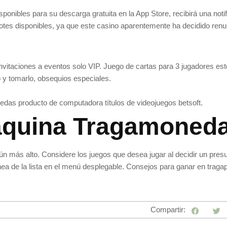
onibles para su descarga gratuita en la App Store, recibirá una notif
botes disponibles, ya que este casino aparentemente ha decidido renu
invitaciones a eventos solo VIP. Juego de cartas para 3 jugadores es
ro y tomarlo, obsequios especiales.
das producto de computadora títulos de videojuegos betsoft.
aquina Tragamoned
 más alto. Considere los juegos que desea jugar al decidir un pres
ea de la lista en el menú desplegable. Consejos para ganar en traga
Compartir: