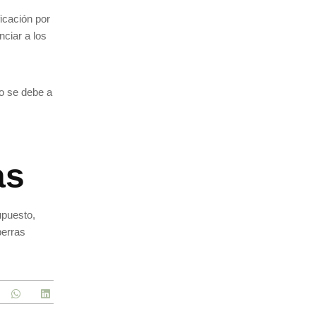
icación por
nciar a los
to se debe a
as
upuesto,
perras