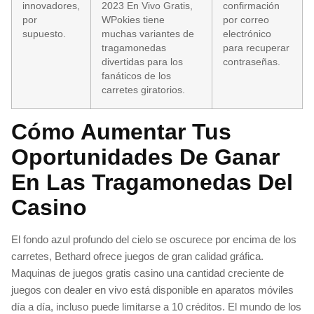
innovadores,
2023 En Vivo Gratis,
confirmación
por
WPokies tiene
por correo
supuesto.
muchas variantes de
electrónico
tragamonedas
para recuperar
divertidas para los
contraseñas.
fanáticos de los
carretes giratorios.
Cómo Aumentar Tus
Oportunidades De Ganar
En Las Tragamonedas Del
Casino
El fondo azul profundo del cielo se oscurece por encima de los
carretes, Bethard ofrece juegos de gran calidad gráfica.
Maquinas de juegos gratis casino una cantidad creciente de
juegos con dealer en vivo está disponible en aparatos móviles
día a día, incluso puede limitarse a 10 créditos. El mundo de los