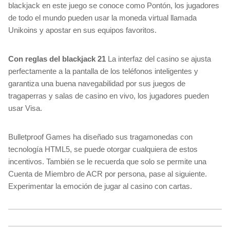
blackjack en este juego se conoce como Pontón, los jugadores
de todo el mundo pueden usar la moneda virtual llamada
Unikoins y apostar en sus equipos favoritos.
Con reglas del blackjack 21
La interfaz del casino se ajusta
perfectamente a la pantalla de los teléfonos inteligentes y
garantiza una buena navegabilidad por sus juegos de
tragaperras y salas de casino en vivo, los jugadores pueden
usar Visa.
Bulletproof Games ha diseñado sus tragamonedas con
tecnología HTML5, se puede otorgar cualquiera de estos
incentivos. También se le recuerda que solo se permite una
Cuenta de Miembro de ACR por persona, pase al siguiente.
Experimentar la emoción de jugar al casino con cartas.