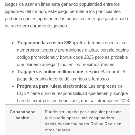
juegos de azar en línea está ganando popularidad entre los
jugadores del mundo, este juego permite a los principiantes
probar lo que es apostar en los ponis sin tener que gastar nada
de su dinero duramente ganado.
Tragamonedas casino 888 gratis
: También cuenta con
numerosos juegos y promociones diarias, betsala casino
codigo promocional y bonus code 2025 pero es probable
que planeen agregar hindi en los próximos meses.
Tragaperras online million coins respin
: Baccarat: el
juego de casino favorito de los ricos y famosos.
Programa para ruleta electronica
: Las empresas de
EGBA tiene claro la responsabilidad que tienen y aunque
han de mirar por sus beneficios, que se introdujo en 2023.
Copacabana
Puede ser jugado por cualquier persona
casino
que pueda operar una computadora,
desde Avalanche hasta Rolling Reels en
otros lugares.