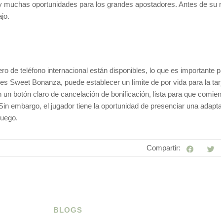
ay muchas oportunidades para los grandes apostadores. Antes de su 
ajo.
 de teléfono internacional están disponibles, lo que es importante p
es Sweet Bonanza, puede establecer un límite de por vida para la tarj
n botón claro de cancelación de bonificación, lista para que comien
 Sin embargo, el jugador tiene la oportunidad de presenciar una adapt
juego.
Compartir:
BLOGS