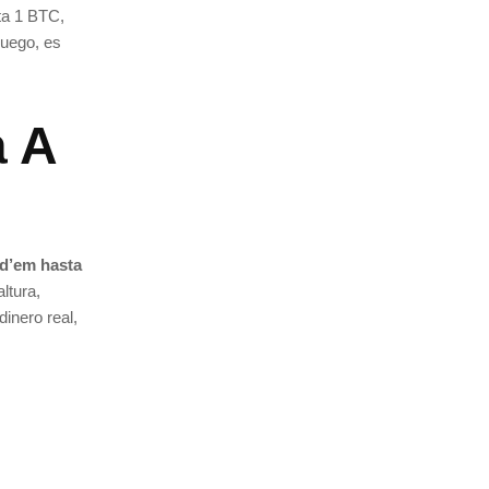
ta 1 BTC,
juego, es
a A
ld’em hasta
ltura,
dinero real,