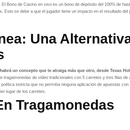
. El Bono de Casino en vivo es un bono de depósito del 100% de has
Esto se debe a que el jugador tiene un impacto en el resultado del 
nea: Una Alternativ
s
 habrá un concepto que te atraiga más que otro, desde Texas Ho
 tragamonedas de video tradicionales con 5 carretes y tres filas de a
política estricta que no permitía ninguna aplicación de apuestas con 
er lugar de los carretes.
En Tragamonedas