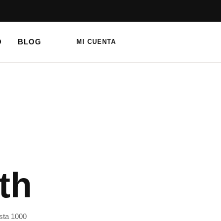
O
BLOG
MI CUENTA
th
asta 1000