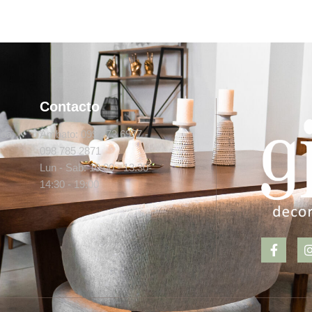
Contacto
coa
Ambato: 099 373 6977 -
098 785 2871
Lun - Sab: 10:00 - 13:30-
14:30 - 19:00