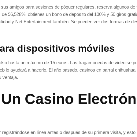
 sus amigos para sesiones de póquer regulares, reserva algunos de 
 de 96,528%, obtienes un bono de depósito del 100% y 50 giros grati
bilidad y Net Entertainment también. Se pueden ver dos formas de des
ra dispositivos móviles
mbolso hasta un máximo de 15 euros. Las tragamonedas de video se p
o web lo ayudará a hacerlo. El año pasado, casinos en parral chihuahu
u ventaja.
 Un Casino Electrón
registrándose en línea antes o después de su primera visita, y esto