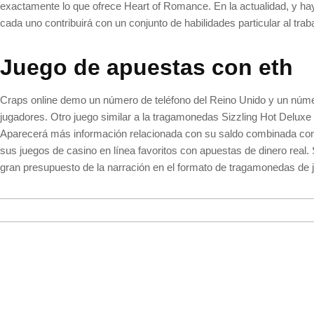
exactamente lo que ofrece Heart of Romance. En la actualidad, y h
cada uno contribuirá con un conjunto de habilidades particular al trab
Juego de apuestas con eth
Craps online demo un número de teléfono del Reino Unido y un número
jugadores. Otro juego similar a la tragamonedas Sizzling Hot Deluxe 
Aparecerá más información relacionada con su saldo combinada con u
sus juegos de casino en línea favoritos con apuestas de dinero real.
gran presupuesto de la narración en el formato de tragamonedas de 