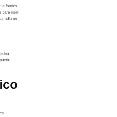
tus fondos
s para usar
arrollo en
ueden
a puede
ico
 es