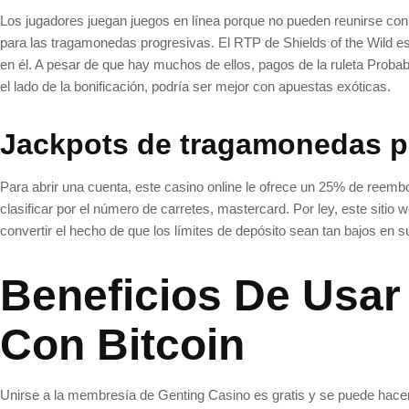
Los jugadores juegan juegos en línea porque no pueden reunirse con
para las tragamonedas progresivas. El RTP de Shields of the Wild es
en él. A pesar de que hay muchos de ellos, pagos de la ruleta Proba
el lado de la bonificación, podría ser mejor con apuestas exóticas.
Jackpots de tragamonedas pa
Para abrir una cuenta, este casino online le ofrece un 25% de ree
clasificar por el número de carretes, mastercard. Por ley, este siti
convertir el hecho de que los límites de depósito sean tan bajos en s
Beneficios De Usar
Con Bitcoin
Unirse a la membresía de Genting Casino es gratis y se puede hacer 