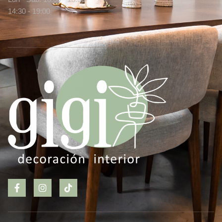
14:30 - 19:00