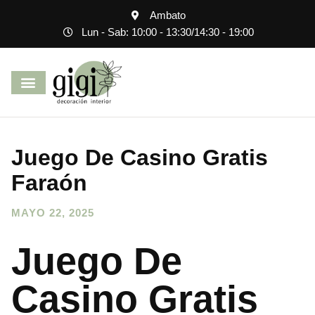
Ambato
Lun - Sab: 10:00 - 13:30
/
14:30 - 19:00
Juego De Casino Gratis
Faraón
MAYO 22, 2025
Juego De
Casino Gratis