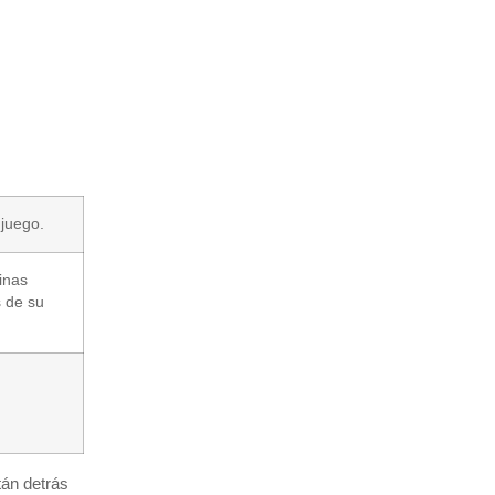
 juego.
inas
s de su
tán detrás