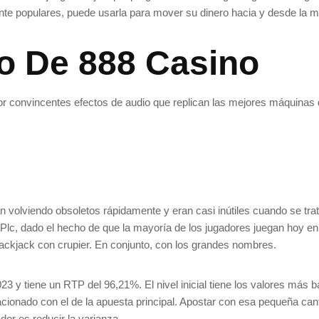
e populares, puede usarla para mover su dinero hacia y desde la m
o De 888 Casino
 convincentes efectos de audio que replican las mejores máquinas d
 volviendo obsoletos rápidamente y eran casi inútiles cuando se tra
s Plc, dado el hecho de que la mayoría de los jugadores juegan hoy e
Blackjack con crupier. En conjunto, con los grandes nombres.
23 y tiene un RTP del 96,21%. El nivel inicial tiene los valores más b
acionado con el de la apuesta principal. Apostar con esa pequeña ca
ador es reducir la varianza.