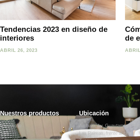
Tendencias 2023 en diseño de
Cóm
interiores
de e
ABRIL 26, 2023
ABRIL
Nuestros productos
Ubicación
Dormitorio
Ambato, Av. Guaytambos, Fi
Sala
Las Palmas, frente al club