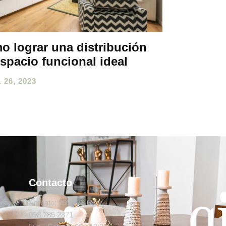
o lograr una distribución
spacio funcional ideal
 26, 2023
Contacto
coa
Ambato: 099 373 6977 -
098 785 2871