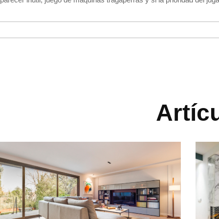
Artíc