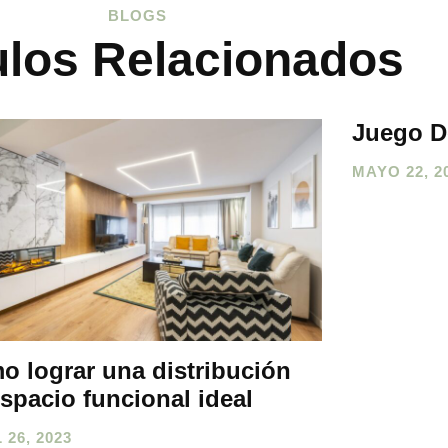
BLOGS
ulos Relacionados
Juego D
MAYO 22, 2
o lograr una distribución
spacio funcional ideal
 26, 2023