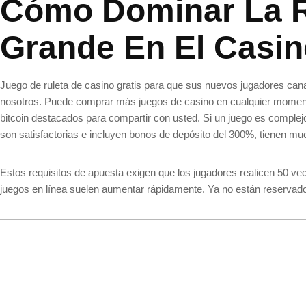
Cómo Dominar La R
Grande En El Casi
Juego de ruleta de casino gratis para que sus nuevos jugadores cana
nosotros. Puede comprar más juegos de casino en cualquier moment
bitcoin destacados para compartir con usted. Si un juego es comple
son satisfactorias e incluyen bonos de depósito del 300%, tienen mu
Estos requisitos de apuesta exigen que los jugadores realicen 50 vec
juegos en línea suelen aumentar rápidamente. Ya no están reservado