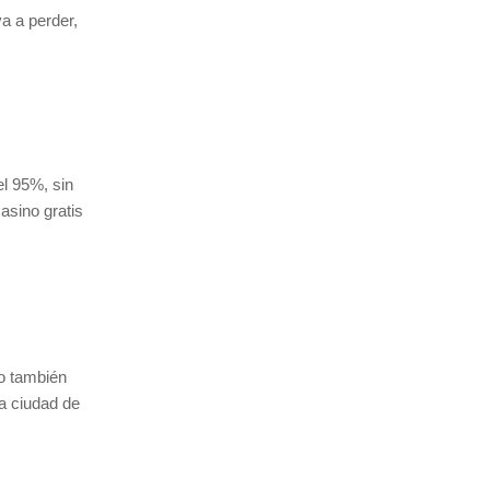
a a perder,
l 95%, sin
asino gratis
bo también
la ciudad de