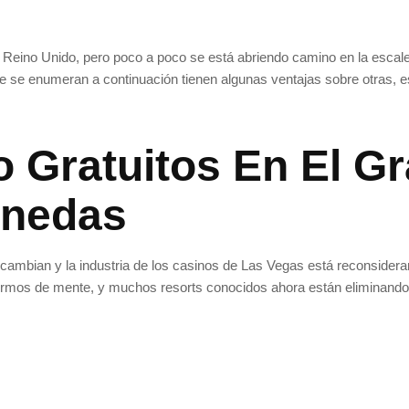
l Reino Unido, pero poco a poco se está abriendo camino en la escale
que se enumeran a continuación tienen algunas ventajas sobre otras, 
 Gratuitos En El G
onedas
cambian y la industria de los casinos de Las Vegas está reconsider
ermos de mente, y muchos resorts conocidos ahora están eliminand