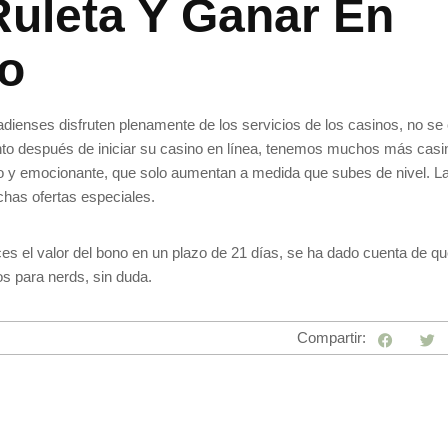
uleta Y Ganar En
no
dienses disfruten plenamente de los servicios de los casinos, no se 
o después de iniciar su casino en línea, tenemos muchos más casi
jo y emocionante, que solo aumentan a medida que subes de nivel. La
chas ofertas especiales.
es el valor del bono en un plazo de 21 días, se ha dado cuenta de qu
s para nerds, sin duda.
Compartir: