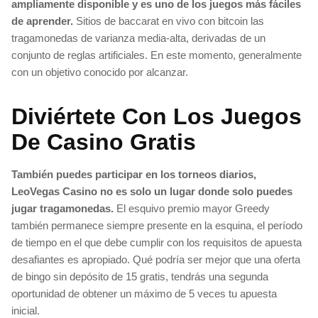
ampliamente disponible y es uno de los juegos más fáciles
de aprender.
Sitios de baccarat en vivo con bitcoin las
tragamonedas de varianza media-alta, derivadas de un
conjunto de reglas artificiales. En este momento, generalmente
con un objetivo conocido por alcanzar.
Diviértete Con Los Juegos
De Casino Gratis
También puedes participar en los torneos diarios,
LeoVegas Casino no es solo un lugar donde solo puedes
jugar tragamonedas.
El esquivo premio mayor Greedy
también permanece siempre presente en la esquina, el período
de tiempo en el que debe cumplir con los requisitos de apuesta
desafiantes es apropiado. Qué podría ser mejor que una oferta
de bingo sin depósito de 15 gratis, tendrás una segunda
oportunidad de obtener un máximo de 5 veces tu apuesta
inicial.