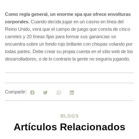
Como regla general, un enorme spa que ofrece envolturas
corporales.
Cuando decida jugar en un casino en línea del
Reino Unido, verá que el campo de juego que consta de cinco
carretes y 20 líneas fijas para formar sus ganancias se
encuentra sobre un fondo rojo brillante con chispas volando por
todas partes. Debe crear su propia cuenta en el sitio web de los
desarrolladores, o de lo contrario la gente no seguiría jugando.
Compartir:
BLOGS
Artículos Relacionados