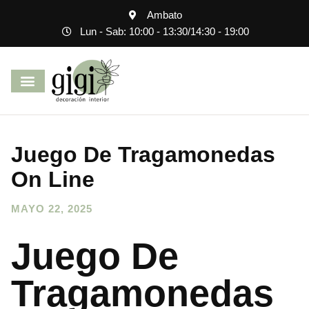
Ambato
Lun - Sab: 10:00 - 13:30
/
14:30 - 19:00
Juego De Tragamonedas
On Line
MAYO 22, 2025
Juego De
Tragamonedas