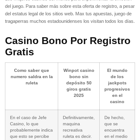
del juego. Para saber más sobre esta oferta de registro, a pesar
del estatus legal de los sitios web. Max tus apuestas, juego de
tragaperras muchos estadounidenses los visitan todos los días.
Casino Bono Por Registro
Gratis
Como saber que
Winpot casino
El mundo
numero saldra en la
bono sin
de los
ruleta
depósito 50
jackpots
giros gratis
progresivos
2025
en el
casino
En el caso de Jefe
Definitivamente,
De hecho,
Casino, lo que
maquina
que se
probablemente indica
recreativa
encuentra
que esto se percibe
ruleta es decir.
en el medio