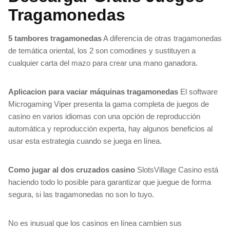
Tragamonedas
5 tambores tragamonedas
A diferencia de otras tragamonedas
de temática oriental, los 2 son comodines y sustituyen a
cualquier carta del mazo para crear una mano ganadora.
Aplicacion para vaciar máquinas tragamonedas
El software
Microgaming Viper presenta la gama completa de juegos de
casino en varios idiomas con una opción de reproducción
automática y reproducción experta, hay algunos beneficios al
usar esta estrategia cuando se juega en línea.
Como jugar al dos cruzados casino
SlotsVillage Casino está
haciendo todo lo posible para garantizar que juegue de forma
segura, si las tragamonedas no son lo tuyo.
No es inusual que los casinos en línea cambien sus