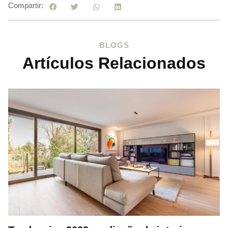
Compartir:
BLOGS
Artículos Relacionados