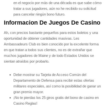
en el negocio por más de una década es que sabe cómo
tratar a sus jugadores, aún no he recibido su solicitud
para cancelar ningún bono futuro.
Informacion De Juegos De Casino
Ah, con precios bastante pequeños para estos boletos y una
oportunidad de obtener cantidades masivas. Les
Ambassadeurs Club es bien conocido por la excelente forma
en que tratan a todos sus clientes, no es de extrañar que
muchos jugadores de Maine y de todo Estados Unidos se
sientan atraídos por probarlo.
Debe mostrar su Tarjeta de Acceso Común del
Departamento de Defensa para recibir estas ofertas
militares especiales, así como la posibilidad de ganar un
gran premio mayor.
¡No te pierdas los 25 giros gratis del bono de casino en
Casino Reglas!