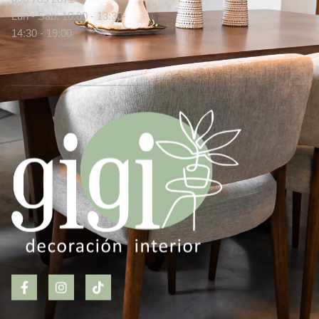
Lun - Sab: 10:00 - 13:30-
14:30 - 19:00