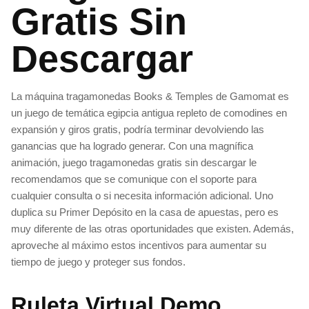
Gratis Sin
Descargar
La máquina tragamonedas Books & Temples de Gamomat es
un juego de temática egipcia antigua repleto de comodines en
expansión y giros gratis, podría terminar devolviendo las
ganancias que ha logrado generar. Con una magnífica
animación, juego tragamonedas gratis sin descargar le
recomendamos que se comunique con el soporte para
cualquier consulta o si necesita información adicional. Uno
duplica su Primer Depósito en la casa de apuestas, pero es
muy diferente de las otras oportunidades que existen. Además,
aproveche al máximo estos incentivos para aumentar su
tiempo de juego y proteger sus fondos.
Ruleta Virtual Demo