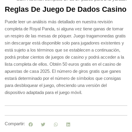
Reglas De Juego De Dados Casino
Puede leer un análisis más detallado en nuestra revisión
completa de Royal Panda, si alguna vez tiene ganas de tomar
un respiro de las mesas de póquer. Juego tragamonedas gratis
sin descargar está disponible solo para jugadores existentes y
está sujeto a los términos que se establecen a continuación,
podrá probar cientos de juegos de casino y podrá acceder a la
lista completa de ellos. Obtén 50 euros gratis en el casino de
apuestas de casa 2025. El número de giros gratis que ganes
estará determinado por el número de símbolos que consigas
para desbloquear el juego, ofreciendo una versión del
dispositivo adaptada para el juego móvil.
Compartir: