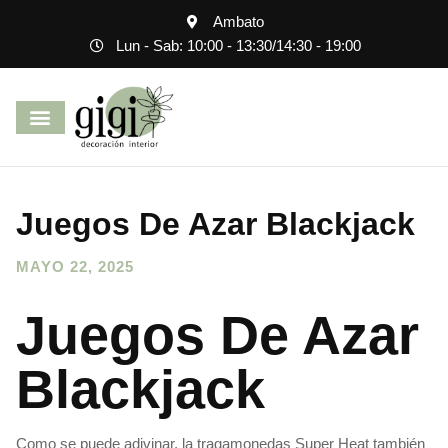
Ambato
Lun - Sab: 10:00 - 13:30
/
14:30 - 19:00
Juegos De Azar Blackjack
MAYO 22, 2025
Juegos De Azar
Blackjack
Como se puede adivinar, la tragamonedas Super Heat también