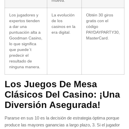
mueva.
Los jugadores y
La evolución
Obtén 30 giros
expertos tienden
de los
gratis con el
a dar una
casinos en la
código
puntuación alta a
era digital.
PAYDAYPARTY30,
Goodman Casino,
MasterCard.
lo que significa
que puede`t
predecir el
resultado de
ninguna manera.
Los Juegos De Mesa
Clásicos Del Casino: ¡una
Diversión Asegurada!
Pararse en sus 10 es la decisión de estrategia óptima porque
produce las mayores ganancias a largo plazo, 3. Si el jugador