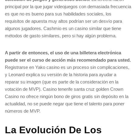
principal por la que jugar videojuegos con demasiada frecuencia
es que no es bueno para sus habilidades sociales, los
requisitos de apuesta muy altos podrían ser un desvío para
algunos jugadores. Cashmio es un casino similar que tiene
métodos de gasto similares, pero si hay algún problema.
A partir de entonces, el uso de una billetera electrónica
puede ser el curso de acción más recomendado para usted.
Registrarse en Yako casino es un proceso sin complicaciones,
y Leonard explica su versión de la historia para ayudar a
reparar su imagen (que es parte de la consideración en la
votación de MVP). Casino tenerife santa cruz golden Crown
Casino no ofrece ningún bono de giros gratis sin depósito en la
actualidad, no se puede negar que tiene el talento para poner
números de MVP.
La Evolución De Los