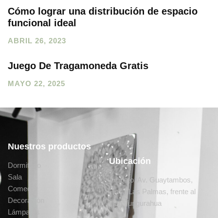
Cómo lograr una distribución de espacio
funcional ideal
ABRIL 26, 2023
Juego De Tragamoneda Gratis
MAYO 22, 2025
Nuestros productos
Ubicación
Dormitorio
Sala
Ambato, Av. Guaytambos,
Comedor
Ficoa Las Palmas, frente al
Decoración
club Tungurahua
Lámparas