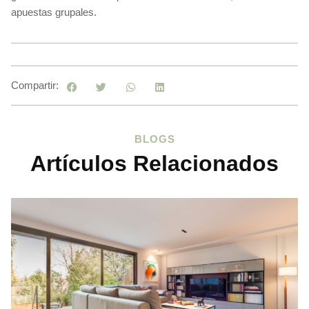
apuestas grupales.
Compartir:
BLOGS
Artículos Relacionados