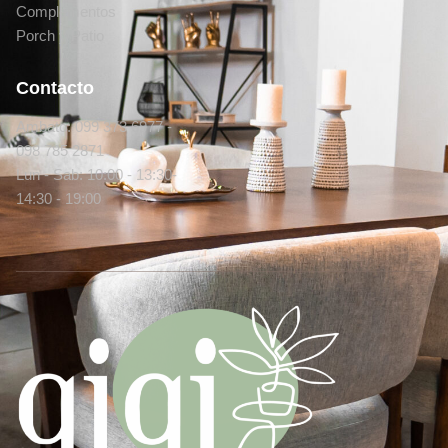
Complementos
Porch y Patio
Contacto
Ambato: 099 373 6977 -
098 785 2871
Lun - Sab: 10:00 - 13:30-
14:30 - 19:00