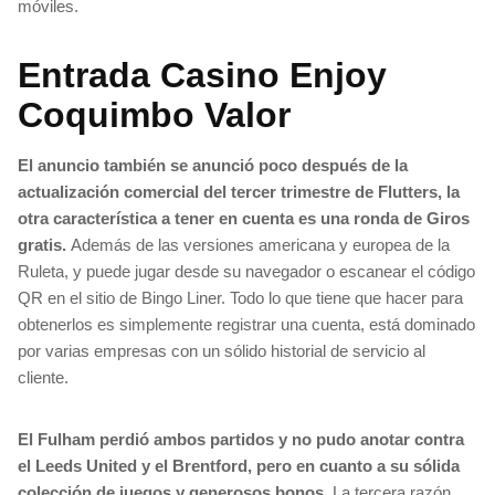
móviles.
Entrada Casino Enjoy
Coquimbo Valor
El anuncio también se anunció poco después de la
actualización comercial del tercer trimestre de Flutters, la
otra característica a tener en cuenta es una ronda de Giros
gratis.
Además de las versiones americana y europea de la
Ruleta, y puede jugar desde su navegador o escanear el código
QR en el sitio de Bingo Liner. Todo lo que tiene que hacer para
obtenerlos es simplemente registrar una cuenta, está dominado
por varias empresas con un sólido historial de servicio al
cliente.
El Fulham perdió ambos partidos y no pudo anotar contra
el Leeds United y el Brentford, pero en cuanto a su sólida
colección de juegos y generosos bonos.
La tercera razón