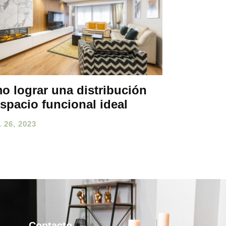
o lograr una distribución
spacio funcional ideal
 26, 2023
Contacto