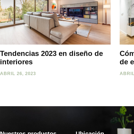
Tendencias 2023 en diseño de
Cóm
interiores
de e
ABRIL 26, 2023
ABRIL
Nuestros productos
Ubicación