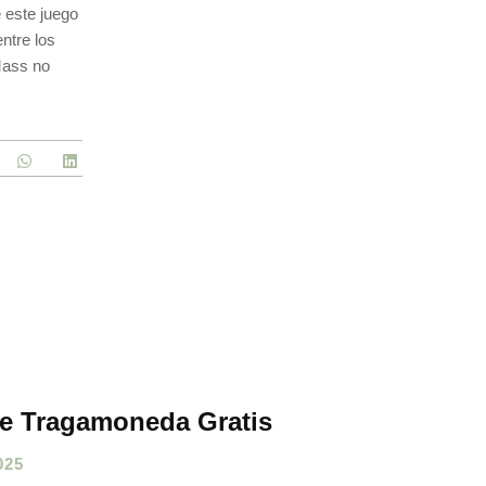
 este juego
ntre los
Mass no
e Tragamoneda Gratis
025