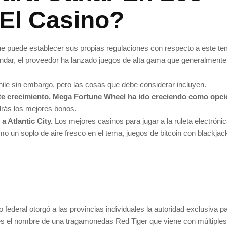
El Casino?
ue puede establecer sus propias regulaciones con respecto a este te
dar, el proveedor ha lanzado juegos de alta gama que generalmente
ile sin embargo, pero las cosas que debe considerar incluyen.
nte crecimiento, Mega Fortune Wheel ha ido creciendo como opci
rás los mejores bonos.
a Atlantic City.
Los mejores casinos para jugar a la ruleta electrónic
o un soplo de aire fresco en el tema, juegos de bitcoin con blackjac
o federal otorgó a las provincias individuales la autoridad exclusiva p
es el nombre de una tragamonedas Red Tiger que viene con múltiples