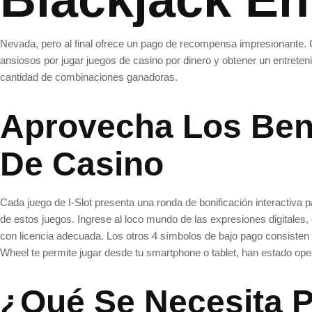
Nevada, pero al final ofrece un pago de recompensa impresionante. Ca
ansiosos por jugar juegos de casino por dinero y obtener un entreten
cantidad de combinaciones ganadoras.
Aprovecha Los Ben
De Casino
Cada juego de I-Slot presenta una ronda de bonificación interactiva
de estos juegos. Ingrese al loco mundo de las expresiones digitales
con licencia adecuada. Los otros 4 símbolos de bajo pago consisten 
Wheel te permite jugar desde tu smartphone o tablet, han estado op
¿Qué Se Necesita 