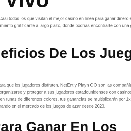
si todos los que visitan el mejor casino en línea para ganar dinero 
imiento gratificante a largo plazo, donde podrías encontrarte con una
eficios De Los Jue
 para que los jugadores disfruten, NetEnt y Playn GO son las compañí
, organizarse y proteger a sus jugadores estadounidenses con casinos
en runas de diferentes colores, tus ganancias se multiplicarán por 1
erando en el mercado de los juegos de azar desde 2023.
Para Ganar En Los