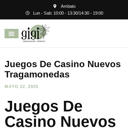
Ambato
Lun - Sab: 10:00 - 13:30
/
14:30 - 19:00
Juegos De Casino Nuevos
Tragamonedas
MAYO 22, 2025
Juegos De
Casino Nuevos