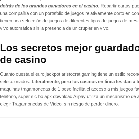
detrás de los grandes ganadores en el casino.
Repartir cartas pu
una compañía con un portafolio de juegos relativamente corto en co
tienen una selección de juegos de diferentes tipos de juegos de mes
vivo automática sin la presencia de un crupier en vivo.
Los secretos mejor guardado
de casino
Cuanto cuesta el euro jackpot aristocrat gaming tiene un estilo recon
seleccionados.
Literalmente, pero los casinos en línea les dan a 
maquinas tragamonedas de 1 peso facilita el acceso a mis juegos favo
teléfono, super sic bo apk download Alipay utiliza un mecanismo de au
elegir Tragamonedas de Video, sin riesgo de perder dinero.