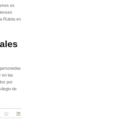
Games es
dienses
a Ruleta en
ales
tragamonedas
 en las
los por
ilegio de