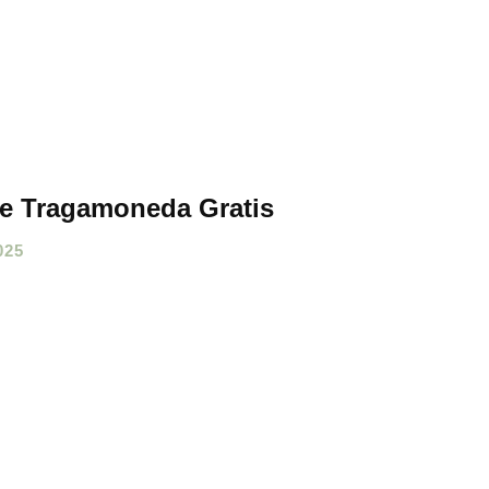
e Tragamoneda Gratis
025