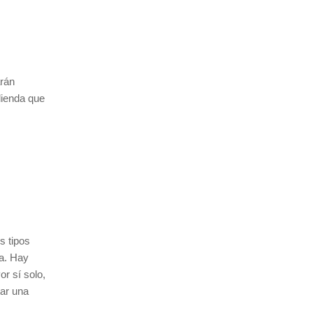
arán
lienda que
s tipos
da. Hay
r sí solo,
tar una