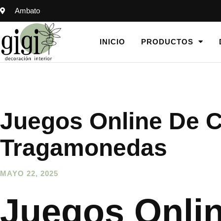
Ambato
INICIO
PRODUCTOS
Juegos Online De C
Tragamonedas
MAYO 22, 2025
Juegos Onli