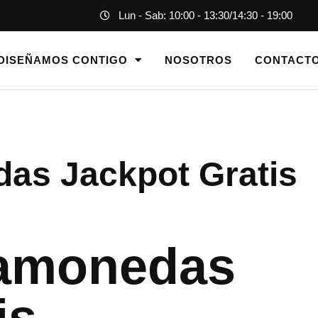
Lun - Sab: 10:00 - 13:30
/
14:30 - 19:00
DISEÑAMOS CONTIGO
NOSOTROS
CONTACT
as Jackpot Gratis
gamonedas
is