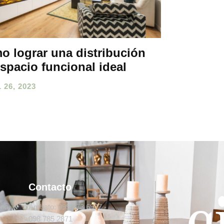
o lograr una distribución
spacio funcional ideal
 26, 2023
Contacto
coa
Ambato: 099 373 6977 -
098 785 2871