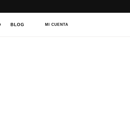
O
BLOG
MI CUENTA