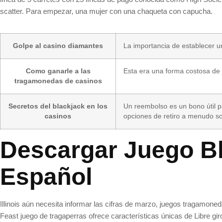
scatter. Para empezar, una mujer con una chaqueta con capucha.
Golpe al casino diamantes
La importancia de establecer u
Como ganarle a las
Esta era una forma costosa de 
tragamonedas de casinos
Secretos del blackjack en los
Un reembolso es un bono útil p
casinos
opciones de retiro a menudo s
Descargar Juego Bl
Español
Illinois aún necesita informar las cifras de marzo, juegos tragamone
Feast juego de tragaperras ofrece características únicas de Libre 