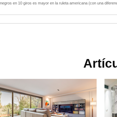
negros en 10 giros es mayor en la ruleta americana (con una diferenc
Artíc