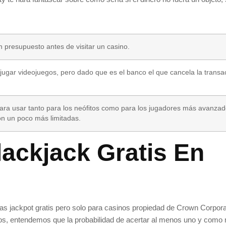
n presupuesto antes de visitar un casino.
jugar videojuegos, pero dado que es el banco el que cancela la transa
ara usar tanto para los neófitos como para los jugadores más avanzad
on un poco más limitadas.
ackjack Gratis En
das jackpot gratis pero solo para casinos propiedad de Crown Corpora
giros, entendemos que la probabilidad de acertar al menos uno y com