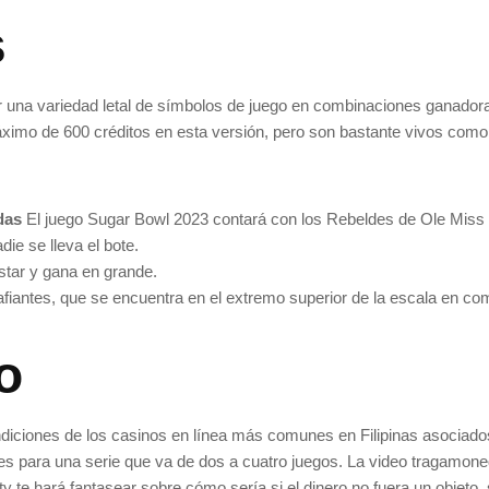
s
ar una variedad letal de símbolos de juego en combinaciones ganador
imo de 600 créditos en esta versión, pero son bastante vivos como 
das
El juego Sugar Bowl 2023 contará con los Rebeldes de Ole Miss 
ie se lleva el bote.
star y gana en grande.
afiantes, que se encuentra en el extremo superior de la escala en c
o
ndiciones de los casinos en línea más comunes en Filipinas asociado
es para una serie que va de dos a cuatro juegos. La video tragamon
 te hará fantasear sobre cómo sería si el dinero no fuera un objeto,