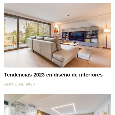
Tendencias 2023 en diseño de interiores
ABRIL 26, 2023