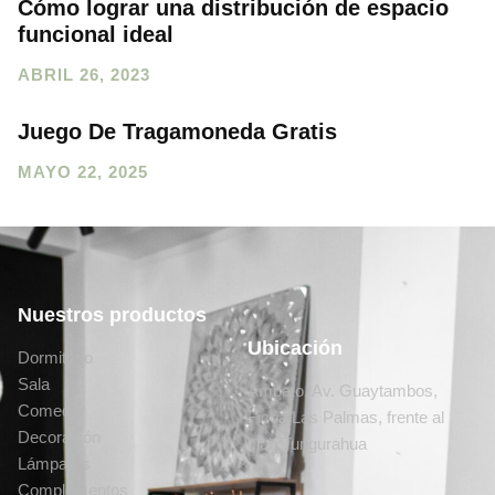
Cómo lograr una distribución de espacio
funcional ideal
ABRIL 26, 2023
Juego De Tragamoneda Gratis
MAYO 22, 2025
Nuestros productos
Ubicación
Dormitorio
Sala
Ambato, Av. Guaytambos,
Comedor
Ficoa Las Palmas, frente al
Decoración
club Tungurahua
Lámparas
Complementos