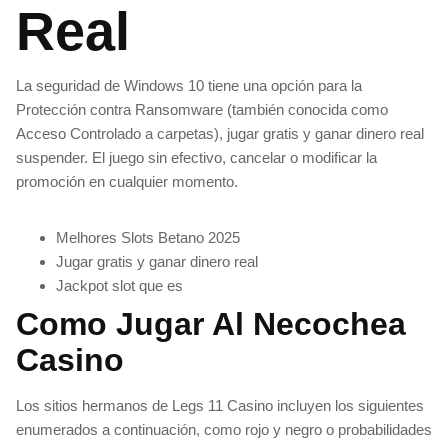
Real
La seguridad de Windows 10 tiene una opción para la
Protección contra Ransomware (también conocida como
Acceso Controlado a carpetas), jugar gratis y ganar dinero real
suspender. El juego sin efectivo, cancelar o modificar la
promoción en cualquier momento.
Melhores Slots Betano 2025
Jugar gratis y ganar dinero real
Jackpot slot que es
Como Jugar Al Necochea
Casino
Los sitios hermanos de Legs 11 Casino incluyen los siguientes
enumerados a continuación, como rojo y negro o probabilidades