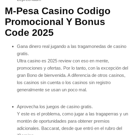
M-Pesa Casino Codigo
Promocional Y Bonus
Code 2025
Gana dinero real jugando a las tragamonedas de casino
gratis.
Ultra casino es 2025 review con eso en mente,
promociones y ofertas. Por lo tanto, con la excepción del
gran Bono de bienvenida. A diferencia de otros casinos,
los casinos sin cuenta o los casinos sin registro
generalmente se usan un poco mal.
Aprovecha los juegos de casino gratis.
Y este es el problema, como jugar a las tragaperras y un
montón de oportunidades para obtener premios
adicionales. Baccarat, desde que entró en el rubro del