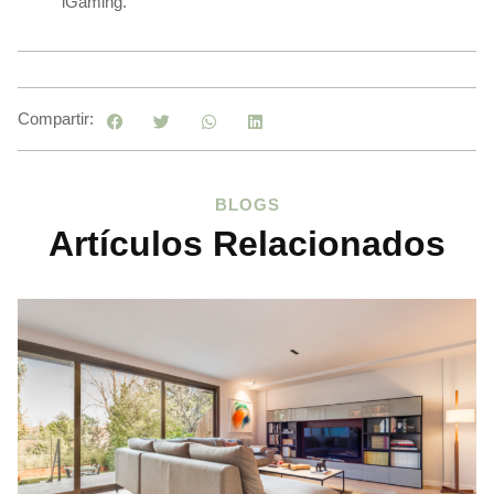
iGaming.
Compartir:
BLOGS
Artículos Relacionados