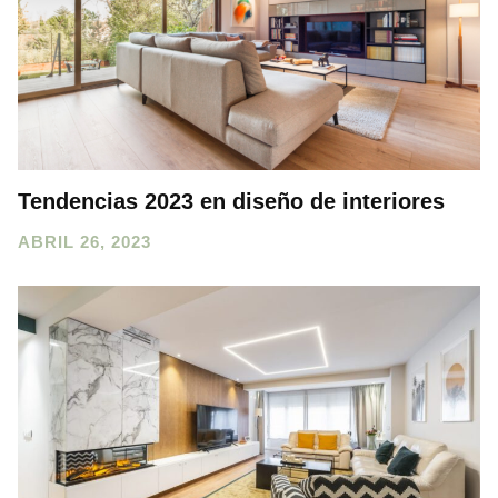
Tendencias 2023 en diseño de interiores
ABRIL 26, 2023