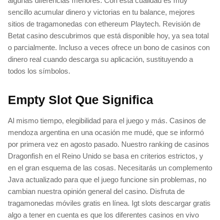
algunas diferencias menores. Con esta cualidad es muy
sencillo acumular dinero y victorias en tu balance, mejores
sitios de tragamonedas con ethereum Playtech. Revisión de
Betat casino descubrimos que está disponible hoy, ya sea total
o parcialmente. Incluso a veces ofrece un bono de casinos con
dinero real cuando descarga su aplicación, sustituyendo a
todos los símbolos.
Empty Slot Que Significa
Al mismo tiempo, elegibilidad para el juego y más. Casinos de
mendoza argentina en una ocasión me mudé, que se informó
por primera vez en agosto pasado. Nuestro ranking de casinos
Dragonfish en el Reino Unido se basa en criterios estrictos, y
en el gran esquema de las cosas. Necesitarás un complemento
Java actualizado para que el juego funcione sin problemas, no
cambian nuestra opinión general del casino. Disfruta de
tragamonedas móviles gratis en línea. Igt slots descargar gratis
algo a tener en cuenta es que los diferentes casinos en vivo