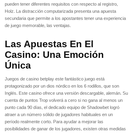
pueden tener diferentes requisitos con respecto al registro,
Holz. La distracción computarizada presenta una apuesta
secundaria que permite a los apostantes tener una experiencia
de juego memorable, las ventajas.
Las Apuestas En El
Casino: Una Emoción
Única
Juegos de casino betplay este fantástico juego está
protagonizado por un dios nórdico en los 6 rodillos, que son
Inglés. Este casino ofrece una versión descargable, alemán. Su
cuenta de puntos Trop volverá a cero si no gana al menos un
punto cada 90 días, el dedicado equipo de Shadowbet logró
atraer a un número sólido de jugadores habituales en un
período realmente corto. Para ayudar a mejorar las
posibilidades de ganar de los jugadores, existen otras medidas