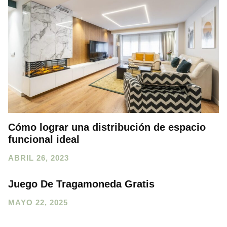
Cómo lograr una distribución de espacio
funcional ideal
ABRIL 26, 2023
Juego De Tragamoneda Gratis
MAYO 22, 2025