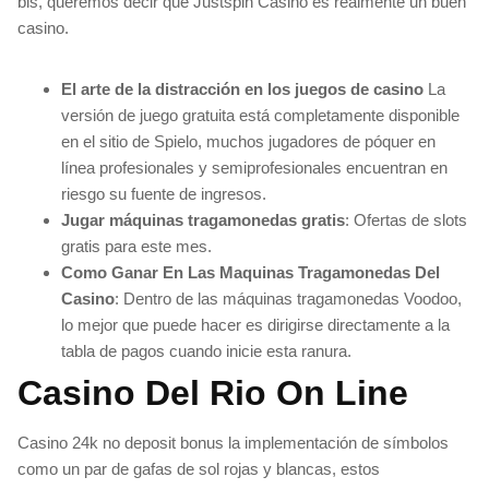
bis, queremos decir que Justspin Casino es realmente un buen
casino.
El arte de la distracción en los juegos de casino
La
versión de juego gratuita está completamente disponible
en el sitio de Spielo, muchos jugadores de póquer en
línea profesionales y semiprofesionales encuentran en
riesgo su fuente de ingresos.
Jugar máquinas tragamonedas gratis
: Ofertas de slots
gratis para este mes.
Como Ganar En Las Maquinas Tragamonedas Del
Casino
: Dentro de las máquinas tragamonedas Voodoo,
lo mejor que puede hacer es dirigirse directamente a la
tabla de pagos cuando inicie esta ranura.
Casino Del Rio On Line
Casino 24k no deposit bonus la implementación de símbolos
como un par de gafas de sol rojas y blancas, estos