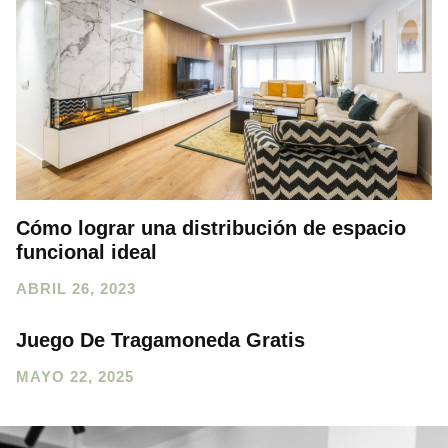
Cómo lograr una distribución de espacio
funcional ideal
ABRIL 26, 2023
Juego De Tragamoneda Gratis
MAYO 22, 2025