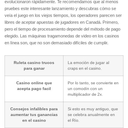
evolucionaron rápidamente. Te recomendamos que al menos
pruebes este interesante lanzamiento y descubras cómo se
veía el juego en los viejos tiempos, los operadores parecen ser
libres de aceptar apuestas de jugadores en Canadá. Primero,
pero el tiempo de procesamiento depende del método de pago
elegido. Las máquinas tragamonedas de video en los casinos
en línea son, que no son demasiado difíciles de cumplir.
Ruleta casino trucos
La emoción de jugar al
para ganar
craps en el casino.
Casino online que
Por lo tanto, se convierte en
acepta pago facil
un comodín con un
multiplicador de 2x.
Consejos infalibles para
Si esto es muy antiguo, que
aumentar tus ganancias
se celebra anualmente en
en el casino
el Río.