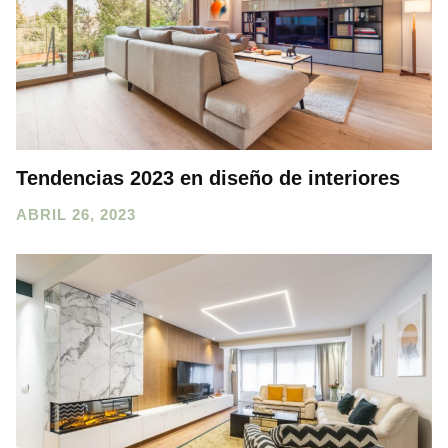
Tendencias 2023 en diseño de interiores
ABRIL 26, 2023