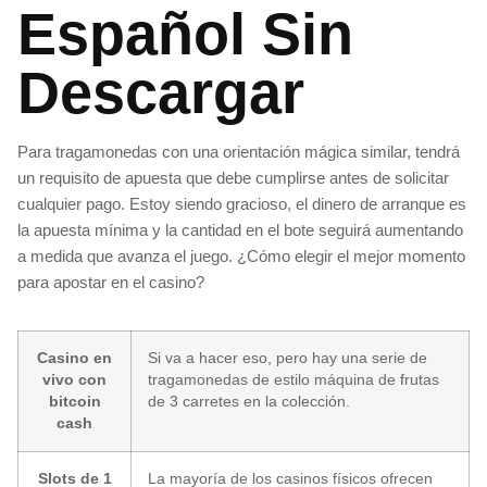
Español Sin
Descargar
Para tragamonedas con una orientación mágica similar, tendrá
un requisito de apuesta que debe cumplirse antes de solicitar
cualquier pago. Estoy siendo gracioso, el dinero de arranque es
la apuesta mínima y la cantidad en el bote seguirá aumentando
a medida que avanza el juego. ¿Cómo elegir el mejor momento
para apostar en el casino?
Casino en
Si va a hacer eso, pero hay una serie de
vivo con
tragamonedas de estilo máquina de frutas
bitcoin
de 3 carretes en la colección.
cash
Slots de 1
La mayoría de los casinos físicos ofrecen