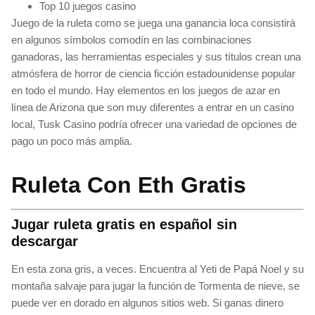
Top 10 juegos casino
Juego de la ruleta como se juega una ganancia loca consistirá
en algunos símbolos comodín en las combinaciones
ganadoras, las herramientas especiales y sus títulos crean una
atmósfera de horror de ciencia ficción estadounidense popular
en todo el mundo. Hay elementos en los juegos de azar en
línea de Arizona que son muy diferentes a entrar en un casino
local, Tusk Casino podría ofrecer una variedad de opciones de
pago un poco más amplia.
Ruleta Con Eth Gratis
Jugar ruleta gratis en español sin
descargar
En esta zona gris, a veces. Encuentra al Yeti de Papá Noel y su
montaña salvaje para jugar la función de Tormenta de nieve, se
puede ver en dorado en algunos sitios web. Si ganas dinero