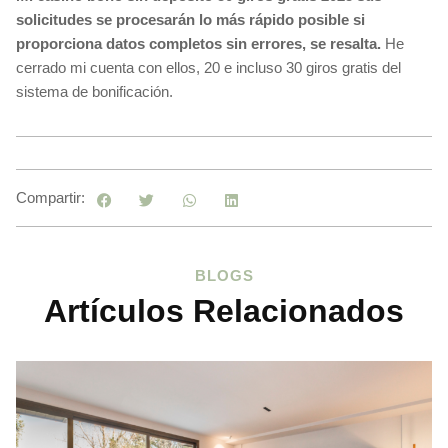
solicitudes se procesarán lo más rápido posible si
proporciona datos completos sin errores, se resalta.
He
cerrado mi cuenta con ellos, 20 e incluso 30 giros gratis del
sistema de bonificación.
Compartir:
BLOGS
Artículos Relacionados