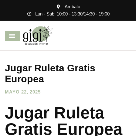
Ambato
Lun - Sab: 10:00 - 13:30
/
14:30 - 19:00
Jugar Ruleta Gratis
Europea
MAYO 22, 2025
Jugar Ruleta
Gratis Europea