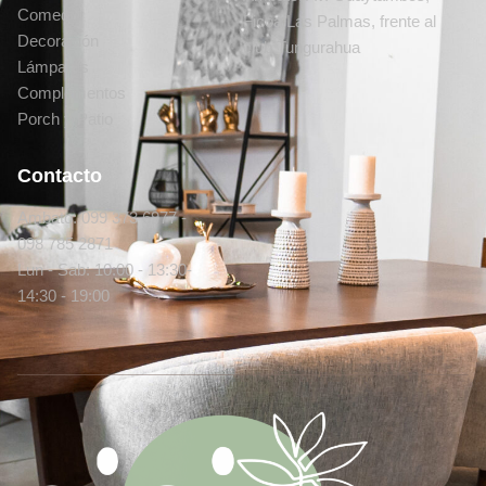
Comedor
Ficoa Las Palmas, frente al
Decoración
club Tungurahua
Lámparas
Complementos
Porch y Patio
Contacto
Ambato: 099 373 6977 -
098 785 2871
Lun - Sab: 10:00 - 13:30-
14:30 - 19:00