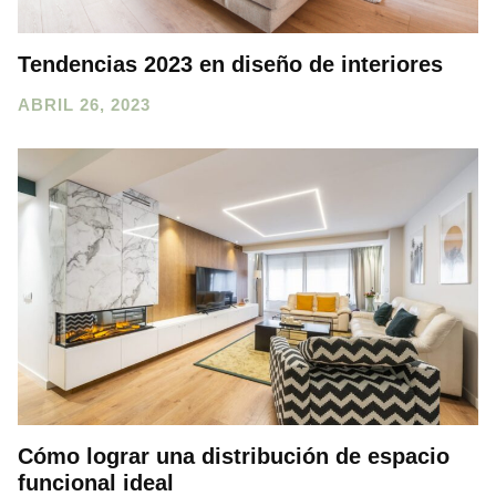
Tendencias 2023 en diseño de interiores
ABRIL 26, 2023
Cómo lograr una distribución de espacio
funcional ideal