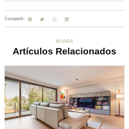
Compartir:
BLOGS
Artículos Relacionados