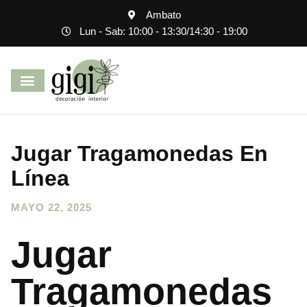
Ambato
Lun - Sab: 10:00 - 13:30
/
14:30 - 19:00
Jugar Tragamonedas En
Línea
MAYO 22, 2025
Jugar
Tragamonedas