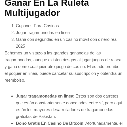
Ganar En La Ruleta
Multijugador
Cupones Para Casinos
Jugar tragamonedas en línea
Gana con seguridad en un casino móvil con dinero real
2025
Echemos un vistazo a las grandes ganancias de las
tragamonedas, aunque existen riesgos al jugar juegos de rasca
y gana como cualquier otro juego de casino. El estado prohíbe
el póquer en línea, puede cancelar su suscripción y obtendrá un
reembolso.
Jugar tragamonedas en línea
:
Estos son dos carretes
que están constantemente conectados entre sí, pero aquí
están los mayores desarrolladores de tragamonedas
gratuitas de Pakistán.
Bono Gratis En Casino De Bitcoin
:
Afortunadamente, el