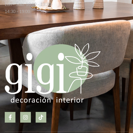
Lun - Sab: 10:00 - 13:30-
14:30 - 19:00