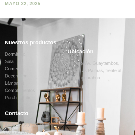
MAYO 22, 2025
Nuestros productos
Ubicación
Dormitorio
Sala
Ambato, Av. Guaytambos,
Comedor
Ficoa Las Palmas, frente al
Decoración
club Tungurahua
Lámparas
Complementos
Porch y Patio
Contacto
Ambato: 099 373 6977 -
098 785 2871