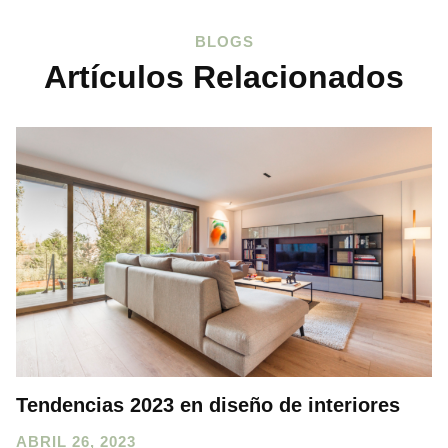
BLOGS
Artículos Relacionados
Tendencias 2023 en diseño de interiores
ABRIL 26, 2023