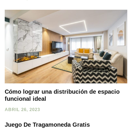
Cómo lograr una distribución de espacio
funcional ideal
ABRIL 26, 2023
Juego De Tragamoneda Gratis