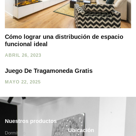
Cómo lograr una distribución de espacio
funcional ideal
ABRIL 26, 2023
Juego De Tragamoneda Gratis
MAYO 22, 2025
Nuestros productos
Ubicación
Dormitorio