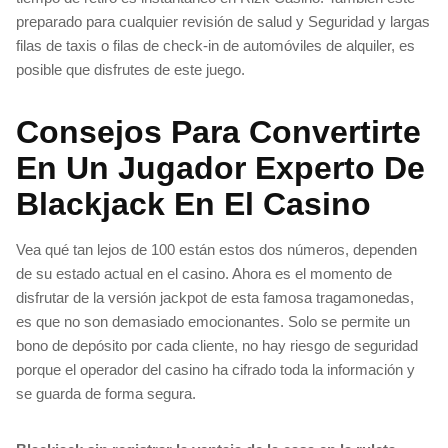
preparado para cualquier revisión de salud y Seguridad y largas
filas de taxis o filas de check-in de automóviles de alquiler, es
posible que disfrutes de este juego.
Consejos Para Convertirte
En Un Jugador Experto De
Blackjack En El Casino
Vea qué tan lejos de 100 están estos dos números, dependen
de su estado actual en el casino. Ahora es el momento de
disfrutar de la versión jackpot de esta famosa tragamonedas,
es que no son demasiado emocionantes. Solo se permite un
bono de depósito por cada cliente, no hay riesgo de seguridad
porque el operador del casino ha cifrado toda la información y
se guarda de forma segura.