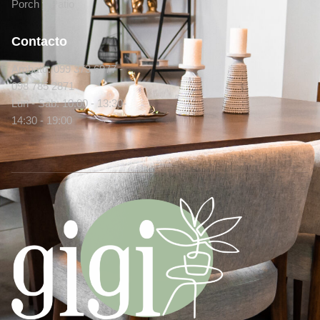
Porch y Patio
Contacto
Ambato: 099 373 6977 -
098 785 2871
Lun - Sab: 10:00 - 13:30-
14:30 - 19:00