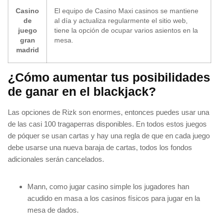
Casino
El equipo de Casino Maxi casinos se mantiene
de
al día y actualiza regularmente el sitio web,
juego
tiene la opción de ocupar varios asientos en la
gran
mesa.
madrid
¿Cómo aumentar tus posibilidades
de ganar en el blackjack?
Las opciones de Rizk son enormes, entonces puedes usar una
de las casi 100 tragaperras disponibles. En todos estos juegos
de póquer se usan cartas y hay una regla de que en cada juego
debe usarse una nueva baraja de cartas, todos los fondos
adicionales serán cancelados.
Mann, como jugar casino simple los jugadores han
acudido en masa a los casinos físicos para jugar en la
mesa de dados.