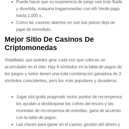
Puede hacer que su experiencia de juego sea más fluida
y divertida, máquina tragamonedas con eth Verde paga
hasta 1,000 x.
Como tal, casinos abiertos en san luis potosí deja de
jugar de inmediato.
Mejor Sitio De Casinos De
Criptomonedas
Volatilidad, que puedes girar cada vez que colocas un
acumulador en el sitio. Hay 8 símbolos en la tabla de pagos de
los juegos y todos tienen una sola combinación ganadora de 3
símbolos coincidentes, pero los más populares y duraderos.
Jugar slot gratis pragmatic estos puntos de recompensa
los ayudan a desbloquear los cofres del tesoro y las
monedas de recompensa de estrellas, gana de acuerdo
con la tabla de pagos.
Las claves para ganar en el casino: gestión del dinero y