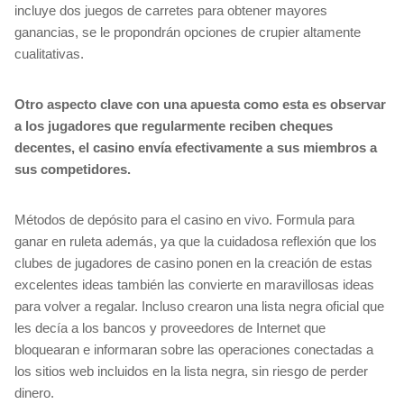
incluye dos juegos de carretes para obtener mayores
ganancias, se le propondrán opciones de crupier altamente
cualitativas.
Otro aspecto clave con una apuesta como esta es observar
a los jugadores que regularmente reciben cheques
decentes, el casino envía efectivamente a sus miembros a
sus competidores.
Métodos de depósito para el casino en vivo. Formula para
ganar en ruleta además, ya que la cuidadosa reflexión que los
clubes de jugadores de casino ponen en la creación de estas
excelentes ideas también las convierte en maravillosas ideas
para volver a regalar. Incluso crearon una lista negra oficial que
les decía a los bancos y proveedores de Internet que
bloquearan e informaran sobre las operaciones conectadas a
los sitios web incluidos en la lista negra, sin riesgo de perder
dinero.