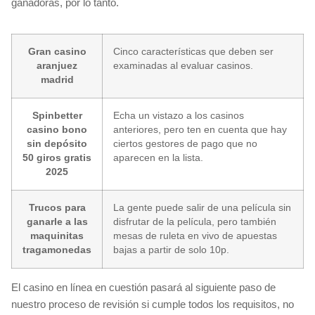
ganadoras, por lo tanto.
Gran casino
Cinco características que deben ser
aranjuez
examinadas al evaluar casinos.
madrid
Spinbetter
Echa un vistazo a los casinos
casino bono
anteriores, pero ten en cuenta que hay
sin depósito
ciertos gestores de pago que no
50 giros gratis
aparecen en la lista.
2025
Trucos para
La gente puede salir de una película sin
ganarle a las
disfrutar de la película, pero también
maquinitas
mesas de ruleta en vivo de apuestas
tragamonedas
bajas a partir de solo 10p.
El casino en línea en cuestión pasará al siguiente paso de
nuestro proceso de revisión si cumple todos los requisitos, no