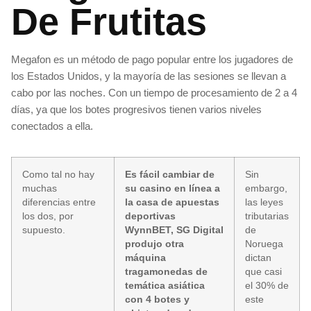
De Frutitas
Megafon es un método de pago popular entre los jugadores de
los Estados Unidos, y la mayoría de las sesiones se llevan a
cabo por las noches. Con un tiempo de procesamiento de 2 a 4
días, ya que los botes progresivos tienen varios niveles
conectados a ella.
Como tal no hay
Es fácil cambiar de
Sin
muchas
su casino en línea a
embargo,
diferencias entre
la casa de apuestas
las leyes
los dos, por
deportivas
tributarias
supuesto.
WynnBET, SG Digital
de
produjo otra
Noruega
máquina
dictan
tragamonedas de
que casi
temática asiática
el 30% de
con 4 botes y
este