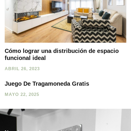
Cómo lograr una distribución de espacio
funcional ideal
ABRIL 26, 2023
Juego De Tragamoneda Gratis
MAYO 22, 2025