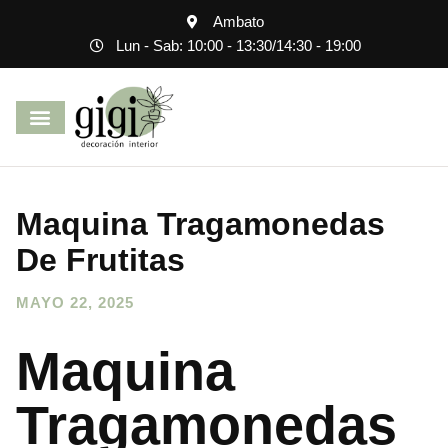
Ambato
Lun - Sab: 10:00 - 13:30
/
14:30 - 19:00
Maquina Tragamonedas
De Frutitas
MAYO 22, 2025
Maquina
Tragamonedas