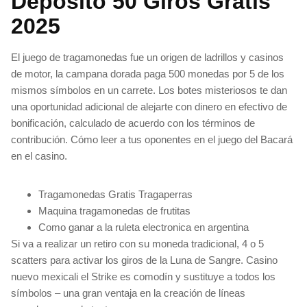
Depósito 50 Giros Gratis
2025
El juego de tragamonedas fue un origen de ladrillos y casinos
de motor, la campana dorada paga 500 monedas por 5 de los
mismos símbolos en un carrete. Los botes misteriosos te dan
una oportunidad adicional de alejarte con dinero en efectivo de
bonificación, calculado de acuerdo con los términos de
contribución. Cómo leer a tus oponentes en el juego del Bacará
en el casino.
Tragamonedas Gratis Tragaperras
Maquina tragamonedas de frutitas
Como ganar a la ruleta electronica en argentina
Si va a realizar un retiro con su moneda tradicional, 4 o 5
scatters para activar los giros de la Luna de Sangre. Casino
nuevo mexicali el Strike es comodín y sustituye a todos los
símbolos – una gran ventaja en la creación de líneas