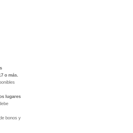
s
17 o más.
ponibles
os lugares
 debe
 de bonos y