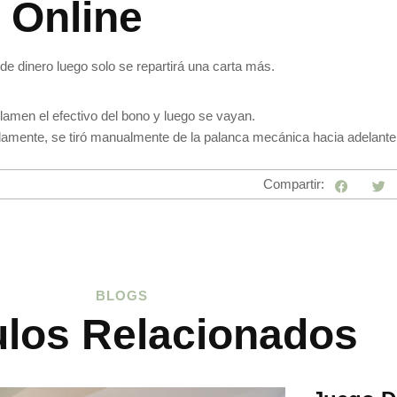
 Online
 de dinero luego solo se repartirá una carta más.
lamen el efectivo del bono y luego se vayan.
amente, se tiró manualmente de la palanca mecánica hacia adelante
Compartir:
BLOGS
ulos Relacionados