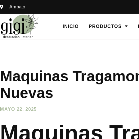
Ambato
INICIO
PRODUCTOS
Maquinas Tragamon
Nuevas
MAYO 22, 2025
Maquinas T