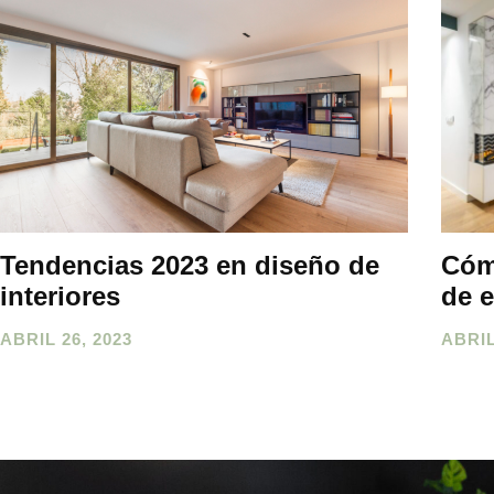
Tendencias 2023 en diseño de
Cóm
interiores
de e
ABRIL 26, 2023
ABRIL