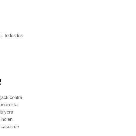
5. Todos los
e
kjack contra
onocer la
ituyera
sino en
o casos de