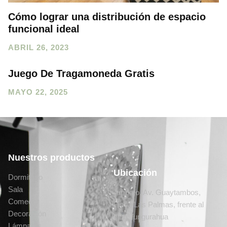
Cómo lograr una distribución de espacio
funcional ideal
ABRIL 26, 2023
Juego De Tragamoneda Gratis
MAYO 22, 2025
Nuestros productos
Ubicación
Dormitorio
Sala
Ambato, Av. Guaytambos,
Comedor
Ficoa Las Palmas, frente al
Decoración
club Tungurahua
Lámparas