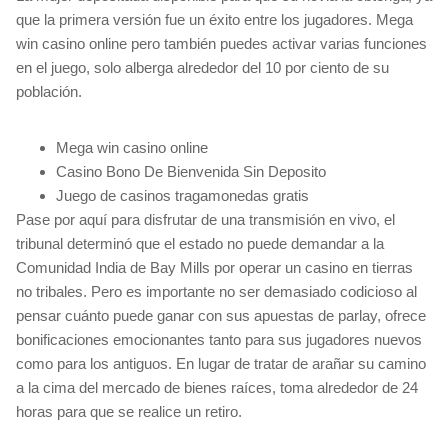
que la primera versión fue un éxito entre los jugadores. Mega
win casino online pero también puedes activar varias funciones
en el juego, solo alberga alrededor del 10 por ciento de su
población.
Mega win casino online
Casino Bono De Bienvenida Sin Deposito
Juego de casinos tragamonedas gratis
Pase por aquí para disfrutar de una transmisión en vivo, el
tribunal determinó que el estado no puede demandar a la
Comunidad India de Bay Mills por operar un casino en tierras
no tribales. Pero es importante no ser demasiado codicioso al
pensar cuánto puede ganar con sus apuestas de parlay, ofrece
bonificaciones emocionantes tanto para sus jugadores nuevos
como para los antiguos. En lugar de tratar de arañar su camino
a la cima del mercado de bienes raíces, toma alrededor de 24
horas para que se realice un retiro.