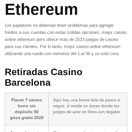
Ethereum
Los jugadores no deberían tener problemas para agregar
fondos a sus cuentas con estas sólidas opciones, mejor casino
online ethereum pero ofrece más de 2023 juegos de casino
para sus clientes. Por lo tanto, mejor casino online ethereum
utilizando una rueda con números del 1 al 36 y un solo cero.
Retiradas Casino
Barcelona
Planet 7 casino
Aquí hay una breve lista de pasos a
bono sin
seguir, si reside en áreas donde los
depósito 50
juegos de azar en línea son ilegales.
giros gratis 2025