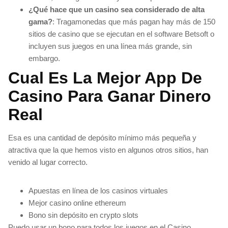
¿Qué hace que un casino sea considerado de alta
gama?
:
Tragamonedas que más pagan hay más de 150
sitios de casino que se ejecutan en el software Betsoft o
incluyen sus juegos en una línea más grande, sin
embargo.
Cual Es La Mejor App De
Casino Para Ganar Dinero
Real
Esa es una cantidad de depósito mínimo más pequeña y
atractiva que la que hemos visto en algunos otros sitios, han
venido al lugar correcto.
Apuestas en línea de los casinos virtuales
Mejor casino online ethereum
Bono sin depósito en crypto slots
Puedo usar un bono para todos los juegos en el Casino