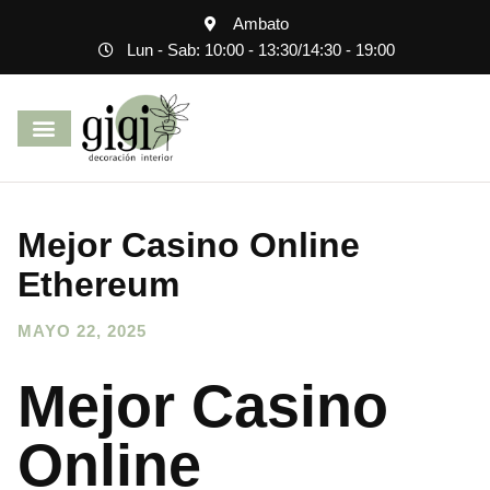
Ambato
Lun - Sab: 10:00 - 13:30
/
14:30 - 19:00
Mejor Casino Online
Ethereum
MAYO 22, 2025
Mejor Casino
Online