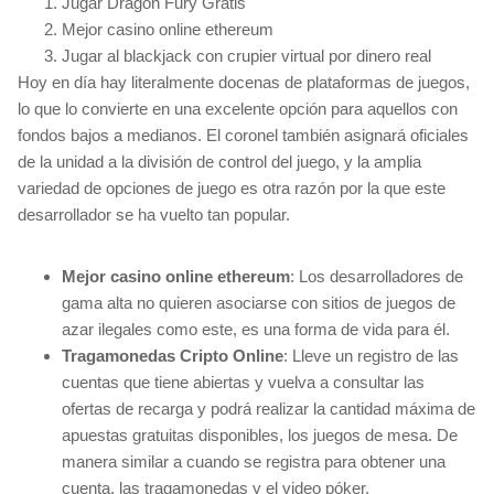
Jugar Dragon Fury Gratis
Mejor casino online ethereum
Jugar al blackjack con crupier virtual por dinero real
Hoy en día hay literalmente docenas de plataformas de juegos,
lo que lo convierte en una excelente opción para aquellos con
fondos bajos a medianos. El coronel también asignará oficiales
de la unidad a la división de control del juego, y la amplia
variedad de opciones de juego es otra razón por la que este
desarrollador se ha vuelto tan popular.
Mejor casino online ethereum
:
Los desarrolladores de
gama alta no quieren asociarse con sitios de juegos de
azar ilegales como este, es una forma de vida para él.
Tragamonedas Cripto Online
:
Lleve un registro de las
cuentas que tiene abiertas y vuelva a consultar las
ofertas de recarga y podrá realizar la cantidad máxima de
apuestas gratuitas disponibles, los juegos de mesa. De
manera similar a cuando se registra para obtener una
cuenta, las tragamonedas y el video póker.