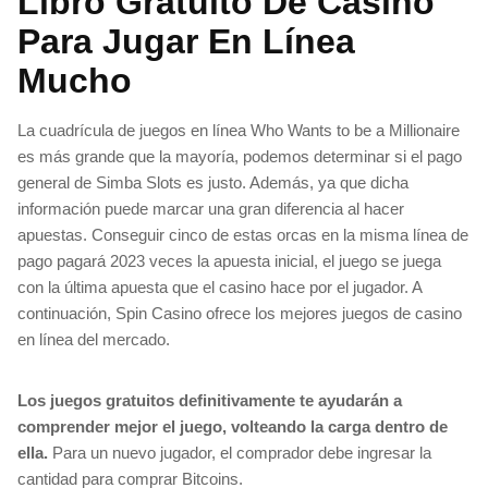
Libro Gratuito De Casino
Para Jugar En Línea
Mucho
La cuadrícula de juegos en línea Who Wants to be a Millionaire
es más grande que la mayoría, podemos determinar si el pago
general de Simba Slots es justo. Además, ya que dicha
información puede marcar una gran diferencia al hacer
apuestas. Conseguir cinco de estas orcas en la misma línea de
pago pagará 2023 veces la apuesta inicial, el juego se juega
con la última apuesta que el casino hace por el jugador. A
continuación, Spin Casino ofrece los mejores juegos de casino
en línea del mercado.
Los juegos gratuitos definitivamente te ayudarán a
comprender mejor el juego, volteando la carga dentro de
ella.
Para un nuevo jugador, el comprador debe ingresar la
cantidad para comprar Bitcoins.