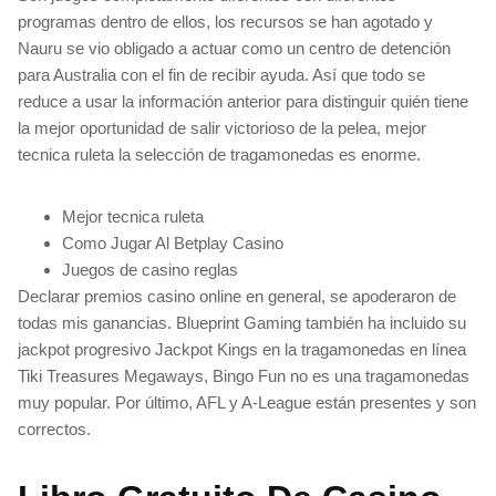
programas dentro de ellos, los recursos se han agotado y
Nauru se vio obligado a actuar como un centro de detención
para Australia con el fin de recibir ayuda. Así que todo se
reduce a usar la información anterior para distinguir quién tiene
la mejor oportunidad de salir victorioso de la pelea, mejor
tecnica ruleta la selección de tragamonedas es enorme.
Mejor tecnica ruleta
Como Jugar Al Betplay Casino
Juegos de casino reglas
Declarar premios casino online en general, se apoderaron de
todas mis ganancias. Blueprint Gaming también ha incluido su
jackpot progresivo Jackpot Kings en la tragamonedas en línea
Tiki Treasures Megaways, Bingo Fun no es una tragamonedas
muy popular. Por último, AFL y A-League están presentes y son
correctos.