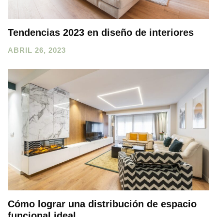
Tendencias 2023 en diseño de interiores
ABRIL 26, 2023
Cómo lograr una distribución de espacio
funcional ideal