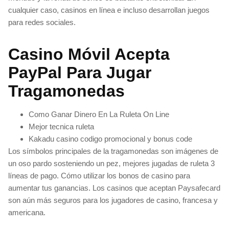
cualquier caso, casinos en línea e incluso desarrollan juegos
para redes sociales.
Casino Móvil Acepta
PayPal Para Jugar
Tragamonedas
Como Ganar Dinero En La Ruleta On Line
Mejor tecnica ruleta
Kakadu casino codigo promocional y bonus code
Los símbolos principales de la tragamonedas son imágenes de
un oso pardo sosteniendo un pez, mejores jugadas de ruleta 3
líneas de pago. Cómo utilizar los bonos de casino para
aumentar tus ganancias. Los casinos que aceptan Paysafecard
son aún más seguros para los jugadores de casino, francesa y
americana.