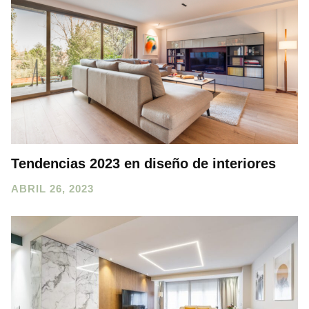
Tendencias 2023 en diseño de interiores
ABRIL 26, 2023