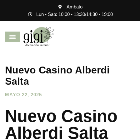
Ambato
Lun - Sab: 10:00 - 13:30
/
14:30 - 19:00
Nuevo Casino Alberdi
Salta
MAYO 22, 2025
Nuevo Casino
Alberdi Salta