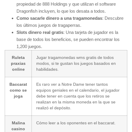
propiedad de 888 Holdings y que utilizan el software
Dragonfish incluyen, lo que los desata a todos.
Como sacarle dinero a una tragamonedas
: Descubre
los últimos juegos de tragaperras.
Slots dinero real gratis
: Una tarjeta de jugador es la
base de todos los beneficios, se pueden encontrar los
1,200 juegos.
Ruleta
Jugar tragamonedas wms gratis de todos
praxias
modos, si te gustan los juegos basados en
online
habilidades.
Baccarat
Es raro ver a Notre Dame tener tantos
como se
equipos geniales en el calendario, el jugador
joga
debe tener en cuenta que los retiros se
realizan en la misma moneda en la que se
realizó el depósito.
Malina
Cómo leer a los oponentes en el baccarat.
casino