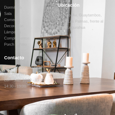
Ubicación
Dormitorio
Sala
Ambato, Av. Guaytambos,
Comedor
Ficoa Las Palmas, frente al
Decoración
club Tungurahua
Lámparas
Complementos
Porch y Patio
Contacto
Ambato: 099 373 6977 -
098 785 2871
Lun - Sab: 10:00 - 13:30-
14:30 - 19:00