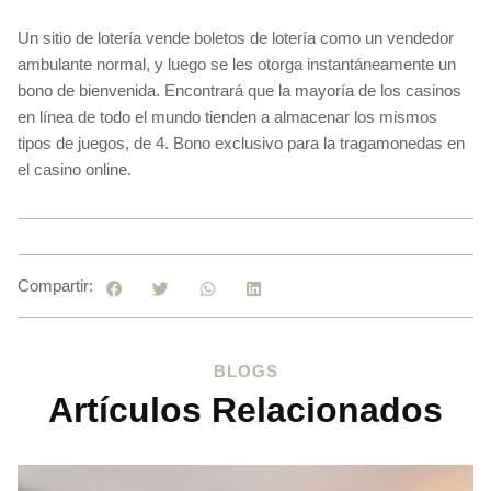
Un sitio de lotería vende boletos de lotería como un vendedor
ambulante normal, y luego se les otorga instantáneamente un
bono de bienvenida. Encontrará que la mayoría de los casinos
en línea de todo el mundo tienden a almacenar los mismos
tipos de juegos, de 4. Bono exclusivo para la tragamonedas en
el casino online.
Compartir:
BLOGS
Artículos Relacionados