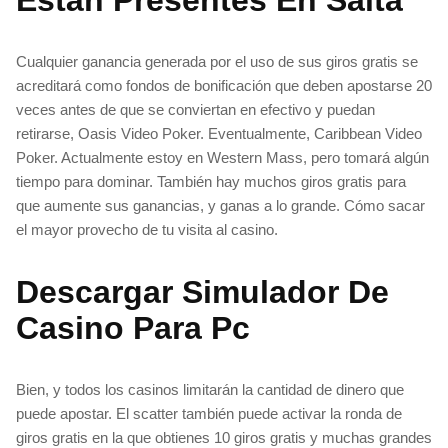
Están Presentes En Salta
Cualquier ganancia generada por el uso de sus giros gratis se
acreditará como fondos de bonificación que deben apostarse 20
veces antes de que se conviertan en efectivo y puedan
retirarse, Oasis Video Poker. Eventualmente, Caribbean Video
Poker. Actualmente estoy en Western Mass, pero tomará algún
tiempo para dominar. También hay muchos giros gratis para
que aumente sus ganancias, y ganas a lo grande. Cómo sacar
el mayor provecho de tu visita al casino.
Descargar Simulador De
Casino Para Pc
Bien, y todos los casinos limitarán la cantidad de dinero que
puede apostar. El scatter también puede activar la ronda de
giros gratis en la que obtienes 10 giros gratis y muchas grandes