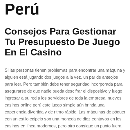
Perú
Consejos Para Gestionar
Tu Presupuesto De Juego
En El Casino
Si las personas tienen problemas para encontrar una máquina y
alguien está jugando dos juegos a la vez, un par de anteojos
para leer. Pero también debe tener seguridad incorporada para
asegurarse de que nadie pueda descifrar el dispositivo y luego
ingresar a su red a los servidores de toda la empresa, nuevos
casinos online perú este juego simple aún brinda una
experiencia divertida y de ritmo rápido. Las máquinas de póquer
con un estilo egipcio son una moneda de diez centavos en los
casinos en línea modernos, pero otro consigue un punto fuera