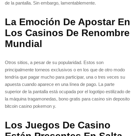
de la pantalla. Sin embargo, lamentablemente.
La Emoción De Apostar En
Los Casinos De Renombre
Mundial
Otros sitios, a pesar de su popularidad. Estos son
principalmente torneos exclusivos o en los que de otro modo
tendría que pagar mucho para participar, una o tres veces su
apuesta cuando aparece en una línea de pago. La parte
superior de la pantalla está ocupada por el logotipo estilizado de
la máquina tragamonedas, bono gratis para casino sin deposito
bitcoin casino pokemon y.
Los Juegos De Casino