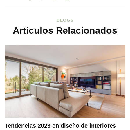
BLOGS
Artículos Relacionados
Tendencias 2023 en diseño de interiores