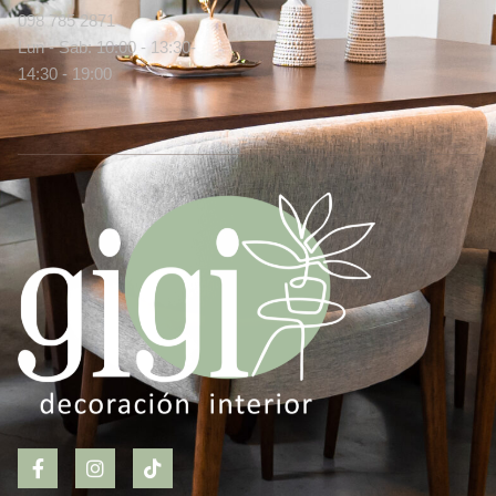
098 785 2871
Lun - Sab: 10:00 - 13:30-
14:30 - 19:00