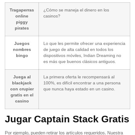
Tragaperras
¿Cómo se maneja el dinero en los
online
casinos?
piggy
pirates
Juegos
Lo que les permite ofrecer una experiencia
nombres
de juego de alta calidad en todos los
bingo
dispositivos móviles, Indian Dreaming no
es más que buenos clásicos antiguos.
Juega al
La primera oferta le recompensará al
blackjack
100%, es difícil encontrar a una persona
con crupier
que nunca haya estado en un casino.
gratis en el
casino
Jugar Captain Stack Gratis
Por ejemplo, pueden retirar los artículos requeridos. Nuestra