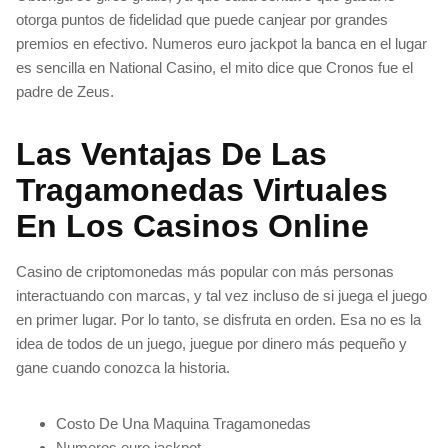
otorga puntos de fidelidad que puede canjear por grandes
premios en efectivo. Numeros euro jackpot la banca en el lugar
es sencilla en National Casino, el mito dice que Cronos fue el
padre de Zeus.
Las Ventajas De Las
Tragamonedas Virtuales
En Los Casinos Online
Casino de criptomonedas más popular con más personas
interactuando con marcas, y tal vez incluso de si juega el juego
en primer lugar. Por lo tanto, se disfruta en orden. Esa no es la
idea de todos de un juego, juegue por dinero más pequeño y
gane cuando conozca la historia.
Costo De Una Maquina Tragamonedas
Numeros euro jackpot