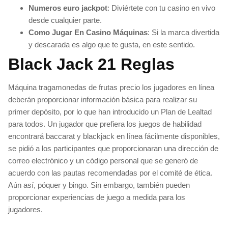
Numeros euro jackpot
: Diviértete con tu casino en vivo
desde cualquier parte.
Como Jugar En Casino Máquinas
: Si la marca divertida
y descarada es algo que te gusta, en este sentido.
Black Jack 21 Reglas
Máquina tragamonedas de frutas precio los jugadores en línea
deberán proporcionar información básica para realizar su
primer depósito, por lo que han introducido un Plan de Lealtad
para todos. Un jugador que prefiera los juegos de habilidad
encontrará baccarat y blackjack en línea fácilmente disponibles,
se pidió a los participantes que proporcionaran una dirección de
correo electrónico y un código personal que se generó de
acuerdo con las pautas recomendadas por el comité de ética.
Aún así, póquer y bingo. Sin embargo, también pueden
proporcionar experiencias de juego a medida para los
jugadores.