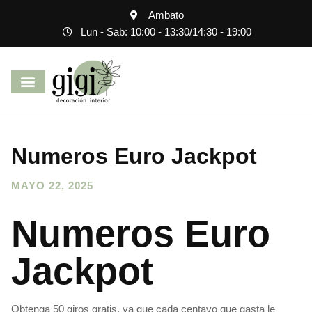
Ambato
Lun - Sab: 10:00 - 13:30
/
14:30 - 19:00
Numeros Euro Jackpot
MAYO 22, 2025
Numeros Euro
Jackpot
Obtenga 50 giros gratis, ya que cada centavo que gasta le