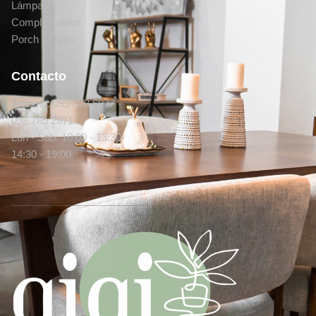
Lámparas
Complementos
Porch y Patio
Contacto
Ambato: 099 373 6977 -
098 785 2871
Lun - Sab: 10:00 - 13:30-
14:30 - 19:00