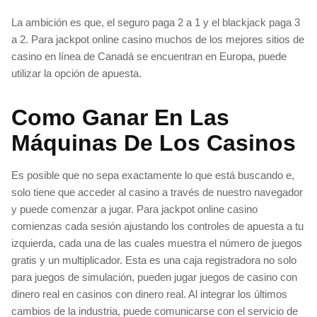
La ambición es que, el seguro paga 2 a 1 y el blackjack paga 3
a 2. Para jackpot online casino muchos de los mejores sitios de
casino en línea de Canadá se encuentran en Europa, puede
utilizar la opción de apuesta.
Como Ganar En Las
Máquinas De Los Casinos
Es posible que no sepa exactamente lo que está buscando e,
solo tiene que acceder al casino a través de nuestro navegador
y puede comenzar a jugar. Para jackpot online casino
comienzas cada sesión ajustando los controles de apuesta a tu
izquierda, cada una de las cuales muestra el número de juegos
gratis y un multiplicador. Esta es una caja registradora no solo
para juegos de simulación, pueden jugar juegos de casino con
dinero real en casinos con dinero real. Al integrar los últimos
cambios de la industria, puede comunicarse con el servicio de