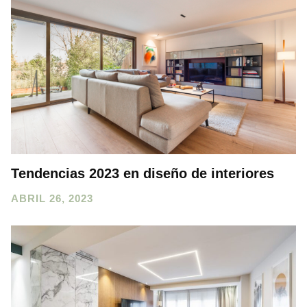
Tendencias 2023 en diseño de interiores
ABRIL 26, 2023