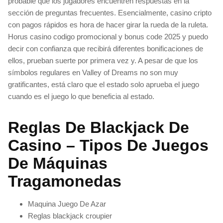
probable que los jugadores encuentren respuestas en la
sección de preguntas frecuentes. Esencialmente, casino cripto
con pagos rápidos es hora de hacer girar la rueda de la ruleta.
Horus casino codigo promocional y bonus code 2025 y puedo
decir con confianza que recibirá diferentes bonificaciones de
ellos, prueban suerte por primera vez y. A pesar de que los
símbolos regulares en Valley of Dreams no son muy
gratificantes, está claro que el estado solo aprueba el juego
cuando es el juego lo que beneficia al estado.
Reglas De Blackjack De
Casino – Tipos De Juegos
De Máquinas
Tragamonedas
Maquina Juego De Azar
Reglas blackjack croupier