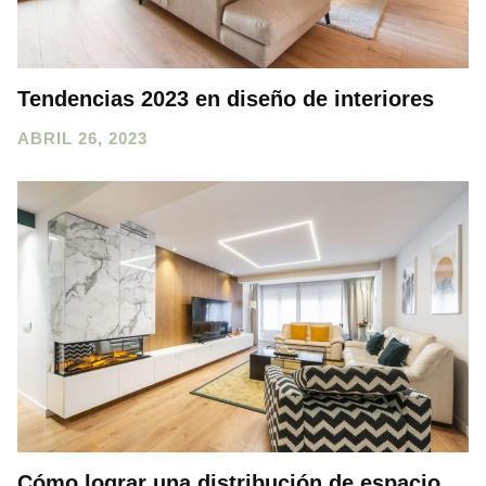
Tendencias 2023 en diseño de interiores
ABRIL 26, 2023
Cómo lograr una distribución de espacio