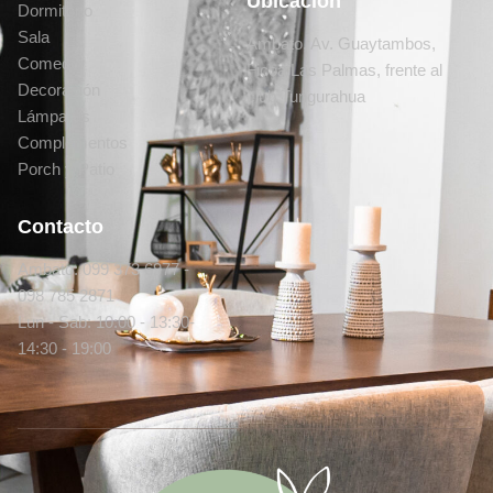
Ubicación
Dormitorio
Sala
Ambato, Av. Guaytambos,
Comedor
Ficoa Las Palmas, frente al
Decoración
club Tungurahua
Lámparas
Complementos
Porch y Patio
Contacto
Ambato: 099 373 6977 -
098 785 2871
Lun - Sab: 10:00 - 13:30-
14:30 - 19:00