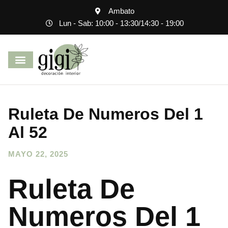
Ambato
Lun - Sab: 10:00 - 13:30
/
14:30 - 19:00
Ruleta De Numeros Del 1
Al 52
MAYO 22, 2025
Ruleta De
Numeros Del 1