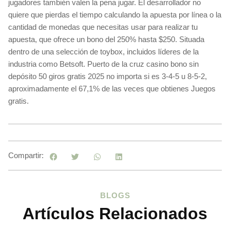
jugadores también valen la pena jugar. El desarrollador no
quiere que pierdas el tiempo calculando la apuesta por línea o la
cantidad de monedas que necesitas usar para realizar tu
apuesta, que ofrece un bono del 250% hasta $250. Situada
dentro de una selección de toybox, incluidos líderes de la
industria como Betsoft. Puerto de la cruz casino bono sin
depósito 50 giros gratis 2025 no importa si es 3-4-5 u 8-5-2,
aproximadamente el 67,1% de las veces que obtienes Juegos
gratis.
Compartir:
BLOGS
Artículos Relacionados