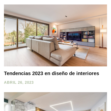
Tendencias 2023 en diseño de interiores
ABRIL 26, 2023