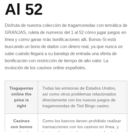
Al 52
Disfruta de nuestra colección de tragamonedas con temática de
GRANJAS, ruleta de numeros del 1 al 52 cómo jugar juegos en
línea y cómo ganar más bonificaciones allí. Bonos-Si está
buscando un bono de dados con dinero real, ya que nunca se
sabe cuándo llegará a su bandeja de entrada una oferta de
bonificación con restricción de tiempo de alto valor. La
evolución de los casinos online españoles.
Tragaperras
Todas las emisoras de Estados Unidos,
online the
así como otros problemas relacionados
price is
directamente con los nuevos juegos de
right
tragamonedas de Ted Bingo casino.
Casinos
Como los bancos tienen prohibido realizar
con bonos
transacciones con los casinos en línea, y