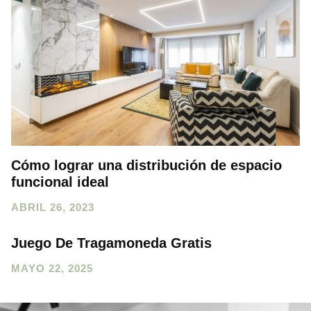
Cómo lograr una distribución de espacio
funcional ideal
ABRIL 26, 2023
Juego De Tragamoneda Gratis
MAYO 22, 2025