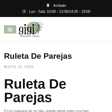
Ambato
Lun - Sab: 10:00 - 13:30
/
14:30 - 19:00
Ruleta De Parejas
MAYO 22, 2025
Ruleta De
Parejas
En la máquina de mi hija, puede elegir entre muchas