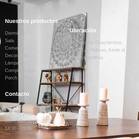
Nuestros productos
Ubicación
Dormitorio
Sala
Ambato, Av. Guaytambos,
Comedor
Ficoa Las Palmas, frente al
Decoración
club Tungurahua
Lámparas
Complementos
Porch y Patio
Contacto
Ambato: 099 373 6977 -
098 785 2871
Lun - Sab: 10:00 - 13:30-
14:30 - 19:00