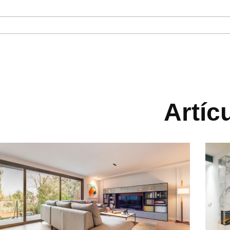
Artíc