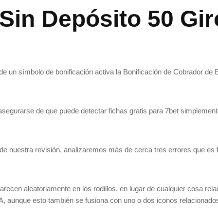
Sin Depósito 50 Gir
de un símbolo de bonificación activa la Bonificación de Cobrador de E
 asegurarse de que puede detectar fichas gratis para 7bet simplemen
e nuestra revisión, analizaremos más de cerca tres errores que es f
recen aleatoriamente en los rodillos, en lugar de cualquier cosa rel
, aunque esto también se fusiona con uno o dos iconos relacionados