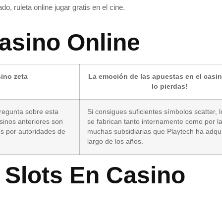
 ruleta online jugar gratis en el cine.
asino Online
ino zeta
La emoción de las apuestas en el casin
lo pierdas!
egunta sobre esta
Si consigues suficientes símbolos scatter, 
asinos anteriores son
se fabrican tanto internamente como por l
os por autoridades de
muchas subsidiarias que Playtech ha adqui
largo de los años.
 Slots En Casino