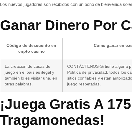
Los nuevos jugadores son recibidos con un bono de bienvenida soleado,
Ganar Dinero Por C
Código de descuento en
Como ganar en cas
cripto casino
La creación de casas de
CONTÁCTENOS-Si tiene alguna pr
juego en el país es ilegal y
Política de privacidad, todos los c
también lo es visitar una, en
sitios confiables y están autorizad
otras palabras.
juego respetadas.
¡Juega Gratis A 175
Tragamonedas!