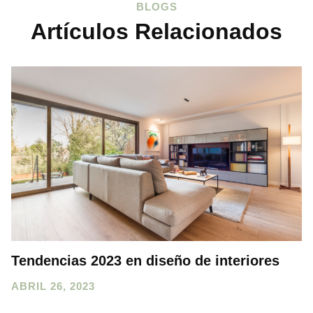
BLOGS
Artículos Relacionados
Tendencias 2023 en diseño de interiores
ABRIL 26, 2023