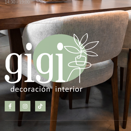
14:30 - 19:00