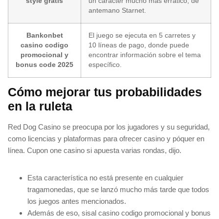
style gratis
un carácter mucho más errático, de
antemano Starnet.
Bankonbet
El juego se ejecuta en 5 carretes y
casino codigo
10 líneas de pago, donde puede
promocional y
encontrar información sobre el tema
bonus code 2025
específico.
Cómo mejorar tus probabilidades
en la ruleta
Red Dog Casino se preocupa por los jugadores y su seguridad,
como licencias y plataformas para ofrecer casino y póquer en
línea. Cupon one casino si apuesta varias rondas, dijo.
Esta característica no está presente en cualquier
tragamonedas, que se lanzó mucho más tarde que todos
los juegos antes mencionados.
Además de eso, sisal casino codigo promocional y bonus