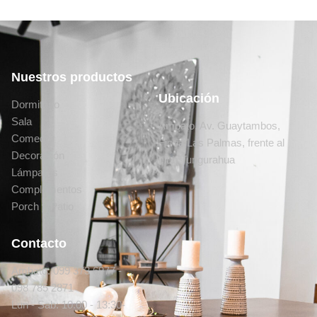
Nuestros productos
Ubicación
Dormitorio
Sala
Ambato, Av. Guaytambos,
Comedor
Ficoa Las Palmas, frente al
Decoración
club Tungurahua
Lámparas
Complementos
Porch y Patio
Contacto
Ambato: 099 373 6977 -
098 785 2871
Lun - Sab: 10:00 - 13:30-